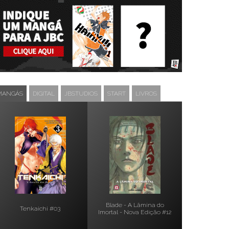
MANGÁS
DIGITAL
JBSTUDIOS
START
LIVROS
Blade - A Lâmina do
Tenkaichi #03
Imortal - Nova Edição #12