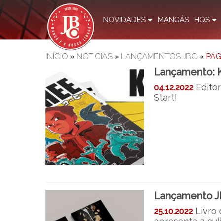
NOVIDADES
MANGÁS
HQS
INÍCIO
»
NOTÍCIAS
»
LANÇAMENTOS JBC
»
PÁG
Lançamento:
Edito
04.12.2022
Start!
Lançamento J
Livro
25.10.2022