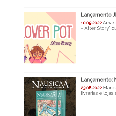
Lançamento JB
Amand
10.09.2022
– After Story” d
Lançamento: N
Mangá
23.08.2022
livrarias e lojas