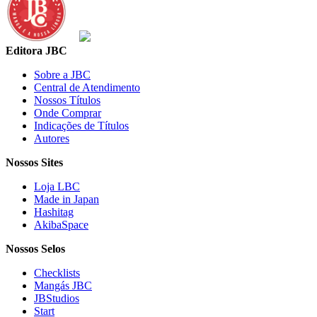
Editora JBC
Sobre a JBC
Central de Atendimento
Nossos Títulos
Onde Comprar
Indicações de Títulos
Autores
Nossos Sites
Loja LBC
Made in Japan
Hashitag
AkibaSpace
Nossos Selos
Checklists
Mangás JBC
JBStudios
Start