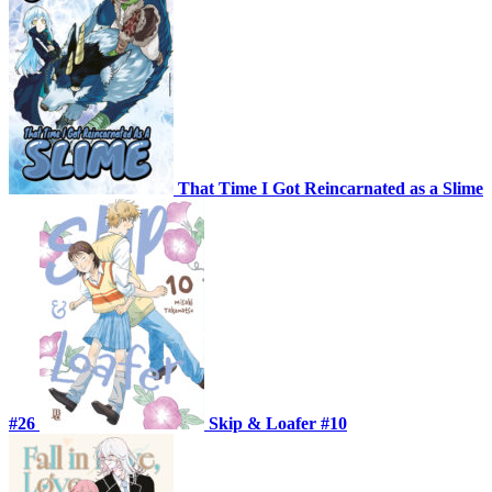
That Time I Got Reincarnated as a Slime
#26
Skip & Loafer #10