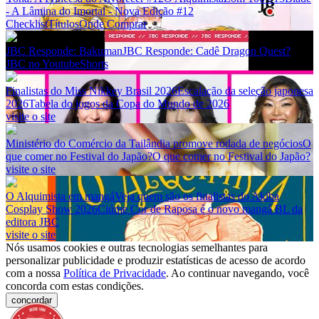
- A Lâmina do Imortal - Nova Edição #12
Checklist
Títulos
Onde Comprar
JBC Responde: Bakuman
JBC Responde: Cadê Dragon Quest?
JBC no Youtube
Shorts
Finalistas do Miss Nikkey Brasil 2026
Escalação da seleção japonesa
2026
Tabela do jogos da Copa do Mundo de 2026
visite o site
Ministério do Comércio da Tailândia promove rodada de negócios
O
que comer no Festival do Japão?
O que comer no Festival do Japão?
visite o site
O Alquimista em mangá
Veja quem são os finalistas do Akiba
Cosplay Show 2026
Ciúme Cor de Raposa é o novo mangá BL da
editora JBC
visite o site
Nós usamos cookies e outras tecnologias semelhantes para
personalizar publicidade e produzir estatísticas de acesso de acordo
com a nossa
Política de Privacidade
. Ao continuar navegando, você
concorda com estas condições.
concordar