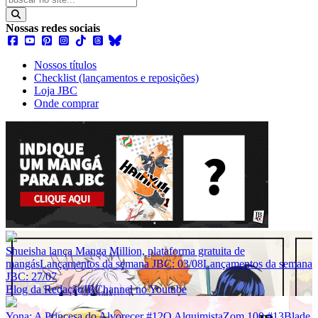
Nossas redes sociais
Nossos títulos
Checklist (lançamentos e reposições)
Loja JBC
Onde comprar
Shueisha lança Manga Million, plataforma gratuita de
mangás
Lançamentos da semana JBC: 03/08
Lançamentos da semana
JBC: 27/07
Blog da Redação
JBChannel no Youtube
Yona: A Princesa do Alvorecer #12
O Alquimista
Zom 100 #13
Blade