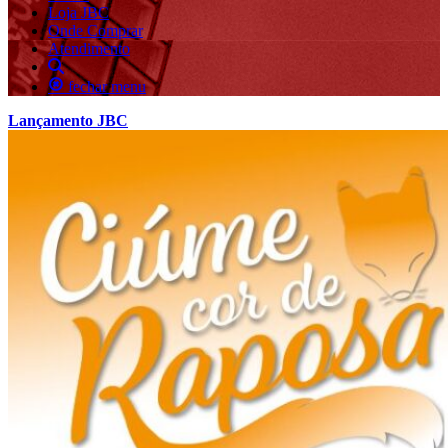
Loja JBC
Onde Comprar
Atendimento
fechar menu
Lançamento JBC