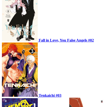
Fall in Love, You False Angels #02
Tenkaichi #03