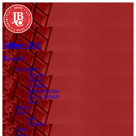
Editora JBC
menu
Novidades
Checklist
Notícias
Na Mídia
Sala de Imprensa
Blog da Redação
BMA
Mangás
HQs
Start
JBStudios
Digital
Livros