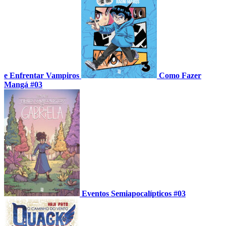
e Enfrentar Vampiros
Como Fazer
Mangá #03
Eventos Semiapocalípticos #03