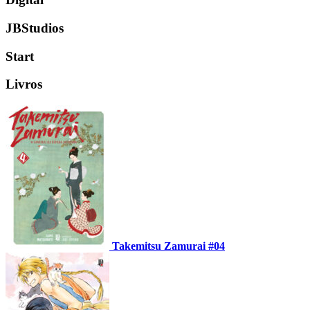
JBStudios
Start
Livros
Takemitsu Zamurai #04