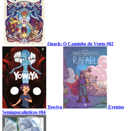
Quack: O Caminho do Vento #02
Yowiya
Eventos
Semiapocalípticos #04