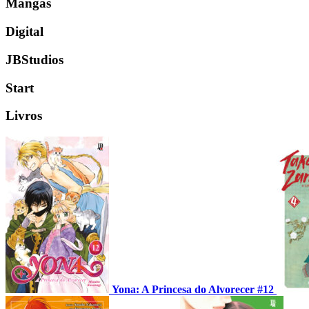
Mangás
Digital
JBStudios
Start
Livros
Yona: A Princesa do Alvorecer #12