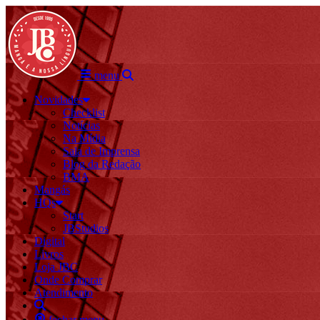
menu
Novidades
Checklist
Notícias
Na Mídia
Sala de Imprensa
Blog da Redação
BMA
Mangás
HQs
Start
JBStudios
Digital
Livros
Loja JBC
Onde Comprar
Atendimento
fechar menu