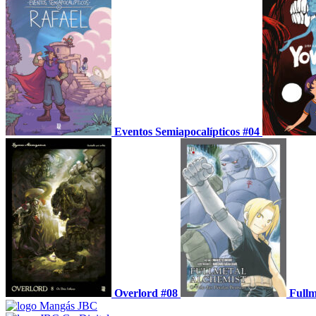
Eventos Semiapocalípticos #04
Overlord #08
Fullm