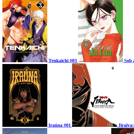
Tenkaichi #03
Sob 
Iraúna #01
Jiraiya