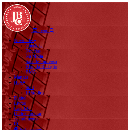
menu
Novidades
Checklist
Notícias
Na Mídia
Sala de Imprensa
Blog da Redação
BMA
Mangás
HQs
Start
JBStudios
Digital
Livros
Loja JBC
Onde Comprar
Atendimento
fechar menu