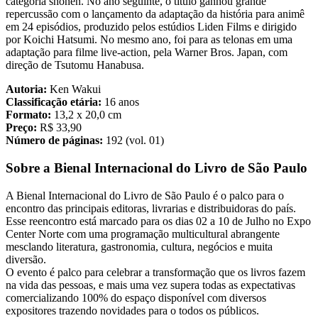
categoria shonen. No ano seguinte, o título ganhou grande
repercussão com o lançamento da adaptação da história para animê
em 24 episódios, produzido pelos estúdios Liden Films e dirigido
por Koichi Hatsumi. No mesmo ano, foi para as telonas em uma
adaptação para filme live-action, pela Warner Bros. Japan, com
direção de Tsutomu Hanabusa.
Autoria:
Ken Wakui
Classificação etária:
16 anos
Formato:
13,2 x 20,0 cm
Preço:
R$ 33,90
Número de páginas:
192 (vol. 01)
Sobre a Bienal Internacional do Livro de São Paulo
A Bienal Internacional do Livro de São Paulo é o palco para o
encontro das principais editoras, livrarias e distribuidoras do país.
Esse reencontro está marcado para os dias 02 a 10 de Julho no Expo
Center Norte com uma programação multicultural abrangente
mesclando literatura, gastronomia, cultura, negócios e muita
diversão.
O evento é palco para celebrar a transformação que os livros fazem
na vida das pessoas, e mais uma vez supera todas as expectativas
comercializando 100% do espaço disponível com diversos
expositores trazendo novidades para o todos os públicos.