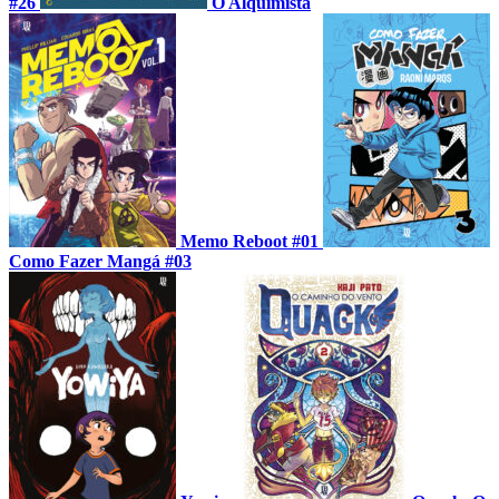
#26
O Alquimista
Memo Reboot #01
Como Fazer Mangá #03