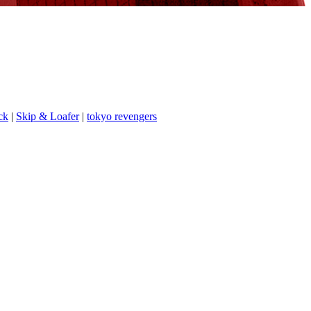
ck
|
Skip & Loafer
|
tokyo revengers