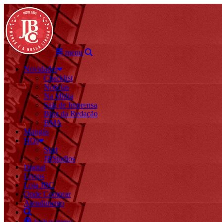
menu
Novidades
Checklist
Notícias
Na Mídia
Sala de Imprensa
Blog da Redação
BMA
Mangás
HQs
Start
JBStudios
Digital
Livros
Loja JBC
Onde Comprar
Atendimento
fechar menu