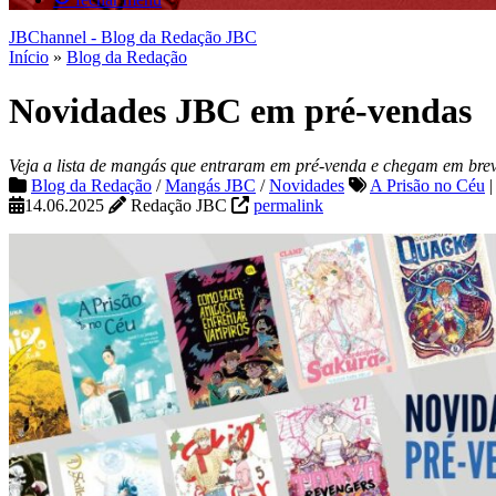
JBChannel - Blog da Redação JBC
Início
»
Blog da Redação
Novidades JBC em pré-vendas
Veja a lista de mangás que entraram em pré-venda e chegam em brev
Blog da Redação
/
Mangás JBC
/
Novidades
A Prisão no Céu
14.06.2025
Redação JBC
permalink