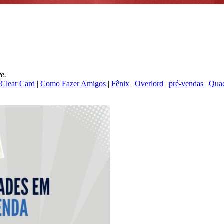
e.
|
Clear Card
|
Como Fazer Amigos
|
Fênix
|
Overlord
|
pré-vendas
|
Qua