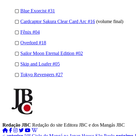
▢
Blue Exorcist #31
▢
Cardcaptor Sakura Clear Card Arc #16
(volume final)
▢
Fênix #04
▢
Overlord #18
▢
Sailor Moon Eternal Edition #02
▢
Skip and Loafer #05
▢
Tokyo Revengers #27
Redação JBC
Redação do site Editora JBC e dos Mangás JBC
<
anterior
50º Ciclo de Mangá na Japan House São Paulo
próximo
J