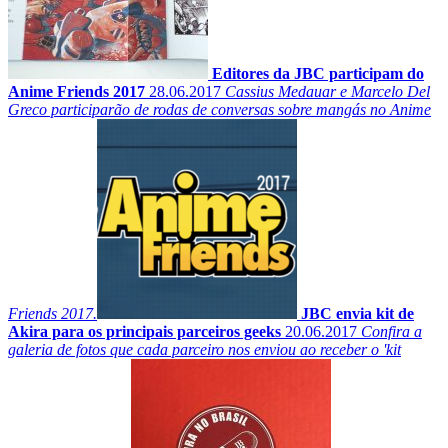
Editores da JBC participam do
Anime Friends 2017
28.06.2017
Cassius Medauar e Marcelo Del
Greco participarão de rodas de conversas sobre mangás no Anime
Friends 2017.
JBC envia kit de
Akira para os principais parceiros geeks
20.06.2017
Confira a
galeria de fotos que cada parceiro nos enviou ao receber o 'kit