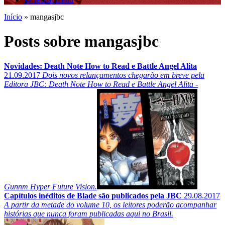
Início
»
mangasjbc
Posts sobre mangasjbc
Novidades: Death Note How to Read e Battle Angel Alita
21.09.2017
Dois novos relançamentos chegarão em breve pela
Editora JBC: Death Note How to Read e Battle Angel Alita -
Gunnm Hyper Future Vision.
Capítulos inéditos de Blade são publicados pela JBC
29.08.2017
A partir da metade do volume 10, os leitores poderão acompanhar
histórias que nunca foram publicadas aqui no Brasil.