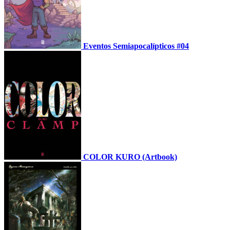
Eventos Semiapocalípticos #04
COLOR KURO (Artbook)