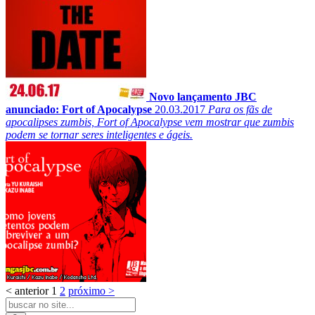
Novo lançamento JBC
anunciado: Fort of Apocalypse
20.03.2017
Para os fãs de
apocalipses zumbis, Fort of Apocalypse vem mostrar que zumbis
podem se tornar seres inteligentes e ágeis.
< anterior
1
2
próximo >