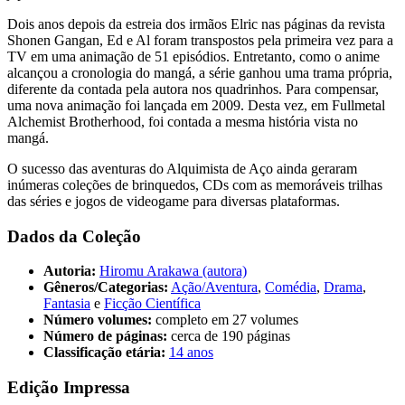
Dois anos depois da estreia dos irmãos Elric nas páginas da revista
Shonen Gangan, Ed e Al foram transpostos pela primeira vez para a
TV em uma animação de 51 episódios. Entretanto, como o anime
alcançou a cronologia do mangá, a série ganhou uma trama própria,
diferente da contada pela autora nos quadrinhos. Para compensar,
uma nova animação foi lançada em 2009. Desta vez, em Fullmetal
Alchemist Brotherhood, foi contada a mesma história vista no
mangá.
O sucesso das aventuras do Alquimista de Aço ainda geraram
inúmeras coleções de brinquedos, CDs com as memoráveis trilhas
das séries e jogos de videogame para diversas plataformas.
Dados da Coleção
Autoria:
Hiromu Arakawa (autora)
Gêneros/Categorias:
Ação/Aventura
,
Comédia
,
Drama
,
Fantasia
e
Ficção Científica
Número volumes:
completo em 27 volumes
Número de páginas:
cerca de 190 páginas
Classificação etária:
14 anos
Edição Impressa