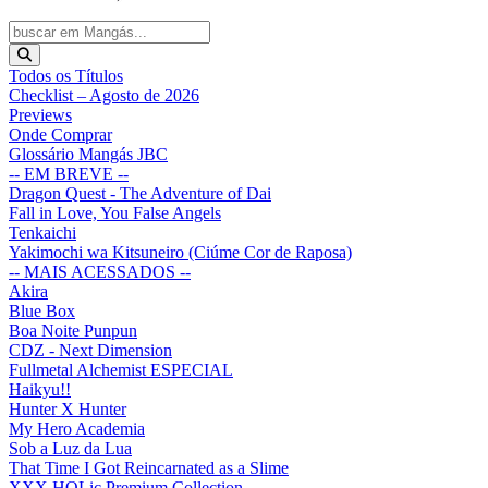
Todos os Títulos
Checklist – Agosto de 2026
Previews
Onde Comprar
Glossário Mangás JBC
-- EM BREVE --
Dragon Quest - The Adventure of Dai
Fall in Love, You False Angels
Tenkaichi
Yakimochi wa Kitsuneiro (Ciúme Cor de Raposa)
-- MAIS ACESSADOS --
Akira
Blue Box
Boa Noite Punpun
CDZ - Next Dimension
Fullmetal Alchemist ESPECIAL
Haikyu!!
Hunter X Hunter
My Hero Academia
Sob a Luz da Lua
That Time I Got Reincarnated as a Slime
XXX HOLic Premium Collection