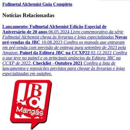
Fullmetal Alchemist Guia Completo
Notícias Relacionadas
Lançamento: Fullmetal Alchemist Edição Especial de
Aniversário de 20 anos
06.05.2024
Livro comemorativo da série
Fullmetal Alchemist chega às livrarias e lojas especializadas
Novas
pré-vendas da JBC
10.08.2023
Confira os mangás que entraram
em pré-venda com previsão de entrega para setembro de 2023 pela
Amazon.
Painel da Editora JBC na CCXP22
02.12.2022
Confira
o que teve no painel e os principais anúncios da Editora JBC na
CCXP de 2022.
Checklist - Outubro 2021
Confira a lista de
lançamentos e reposições previstos para chegar às livrarias e lojas
especializadas em outubro.