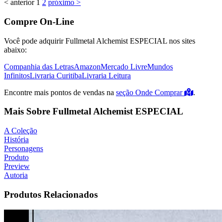
< anterior
1
2
próximo >
Compre On-Line
Você pode adquirir Fullmetal Alchemist ESPECIAL nos sites
abaixo:
Companhia das Letras
Amazon
Mercado Livre
Mundos
Infinitos
Livraria Curitiba
Livraria Leitura
Encontre mais pontos de vendas na
seção Onde Comprar
.
Mais Sobre Fullmetal Alchemist ESPECIAL
A Coleção
História
Personagens
Produto
Preview
Autoria
Produtos Relacionados