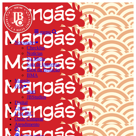
menu
Novidades
Checklist
Notícias
Na Mídia
Sala de Imprensa
Blog da Redação
BMA
Mangás
HQs
Start
JBStudios
Digital
Livros
Loja JBC
Onde Comprar
Atendimento
fechar menu