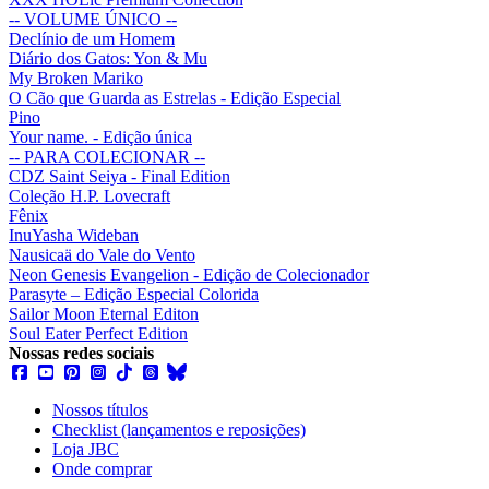
-- VOLUME ÚNICO --
Declínio de um Homem
Diário dos Gatos: Yon & Mu
My Broken Mariko
O Cão que Guarda as Estrelas - Edição Especial
Pino
Your name. - Edição única
-- PARA COLECIONAR --
CDZ Saint Seiya - Final Edition
Coleção H.P. Lovecraft
Fênix
InuYasha Wideban
Nausicaä do Vale do Vento
Neon Genesis Evangelion - Edição de Colecionador
Parasyte – Edição Especial Colorida
Sailor Moon Eternal Editon
Soul Eater Perfect Edition
Nossas redes sociais
Nossos títulos
Checklist (lançamentos e reposições)
Loja JBC
Onde comprar