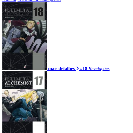
mais detalhes
#18
Revelações