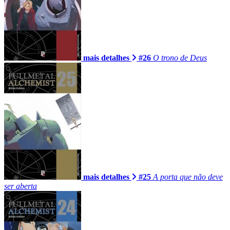
mais detalhes
#26
O trono de Deus
mais detalhes
#25
A porta que não deve
ser aberta