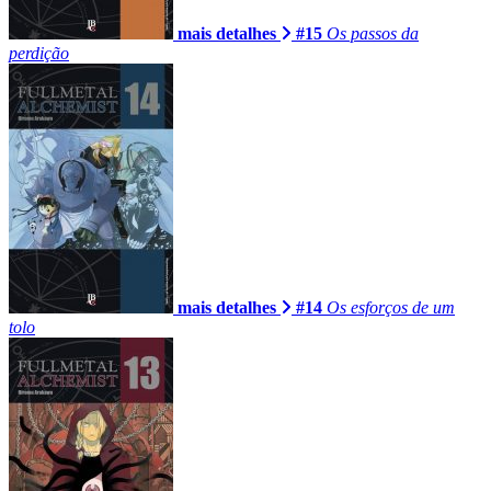
mais detalhes
#15
Os passos da
perdição
mais detalhes
#14
Os esforços de um
tolo