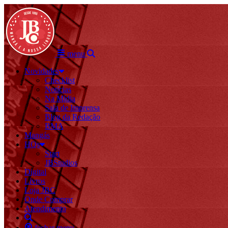
menu
Novidades
Checklist
Notícias
Na Mídia
Sala de Imprensa
Blog da Redação
BMA
Mangás
HQs
Start
JBStudios
Digital
Livros
Loja JBC
Onde Comprar
Atendimento
fechar menu