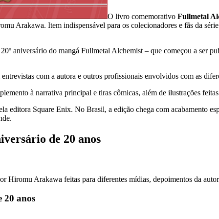
O livro comemorativo
Fullmetal Al
iromu Arakawa. Item indispensável para os colecionadores e fãs da série
 o 20º aniversário do mangá Fullmetal Alchemist – que começou a ser 
ntrevistas com a autora e outros profissionais envolvidos com as dife
mento à narrativa principal e tiras cômicas, além de ilustrações feitas
ela editora Square Enix. No Brasil, a edição chega com acabamento es
nde.
iversário de 20 anos
 por Hiromu Arakawa feitas para diferentes mídias, depoimentos da auto
e 20 anos