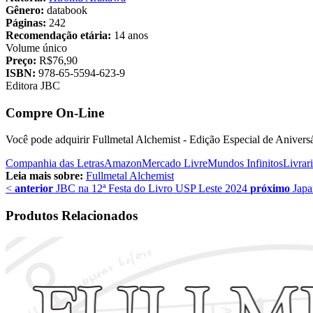
Gênero:
databook
Páginas:
242
Recomendação etária:
14 anos
Volume único
Preço:
R$76,90
ISBN:
978-65-5594-623-9
Editora JBC
Compre On-Line
Você pode adquirir Fullmetal Alchemist - Edição Especial de Aniversá
Companhia das Letras
Amazon
Mercado Livre
Mundos Infinitos
Livrar
Leia mais sobre:
Fullmetal Alchemist
<
anterior
JBC na 12ª Festa do Livro USP Leste 2024
próximo
Japa
Produtos Relacionados