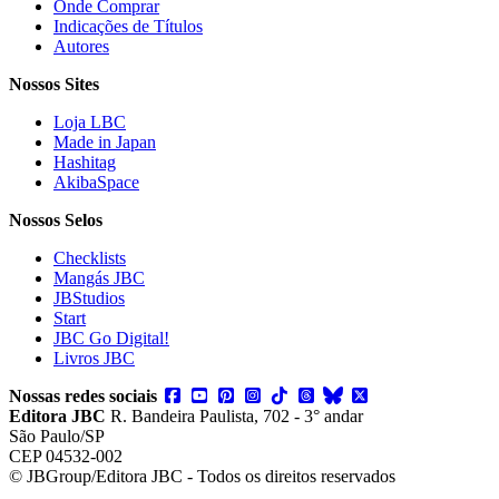
Onde Comprar
Indicações de Títulos
Autores
Nossos Sites
Loja LBC
Made in Japan
Hashitag
AkibaSpace
Nossos Selos
Checklists
Mangás JBC
JBStudios
Start
JBC Go Digital!
Livros JBC
Nossas redes sociais
Editora JBC
R. Bandeira Paulista, 702 - 3° andar
São Paulo/SP
CEP 04532-002
© JBGroup/Editora JBC - Todos os direitos reservados