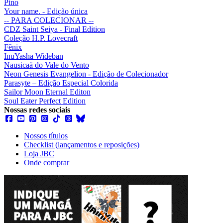
Pino
Your name. - Edição única
-- PARA COLECIONAR --
CDZ Saint Seiya - Final Edition
Coleção H.P. Lovecraft
Fênix
InuYasha Wideban
Nausicaä do Vale do Vento
Neon Genesis Evangelion - Edição de Colecionador
Parasyte – Edição Especial Colorida
Sailor Moon Eternal Editon
Soul Eater Perfect Edition
Nossas redes sociais
Nossos títulos
Checklist (lançamentos e reposições)
Loja JBC
Onde comprar