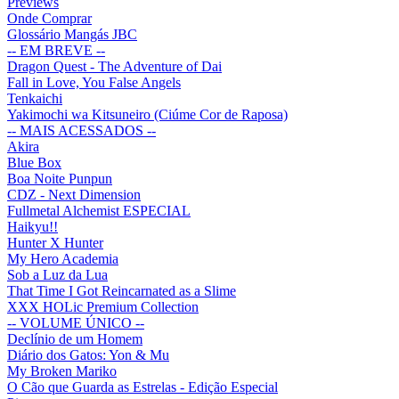
Previews
Onde Comprar
Glossário Mangás JBC
-- EM BREVE --
Dragon Quest - The Adventure of Dai
Fall in Love, You False Angels
Tenkaichi
Yakimochi wa Kitsuneiro (Ciúme Cor de Raposa)
-- MAIS ACESSADOS --
Akira
Blue Box
Boa Noite Punpun
CDZ - Next Dimension
Fullmetal Alchemist ESPECIAL
Haikyu!!
Hunter X Hunter
My Hero Academia
Sob a Luz da Lua
That Time I Got Reincarnated as a Slime
XXX HOLic Premium Collection
-- VOLUME ÚNICO --
Declínio de um Homem
Diário dos Gatos: Yon & Mu
My Broken Mariko
O Cão que Guarda as Estrelas - Edição Especial