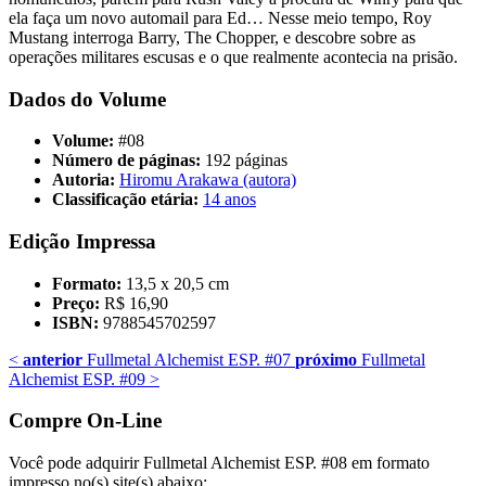
ela faça um novo automail para Ed… Nesse meio tempo, Roy
Mustang interroga Barry, The Chopper, e descobre sobre as
operações militares escusas e o que realmente acontecia na prisão.
Dados do Volume
Volume:
#08
Número de páginas:
192 páginas
Autoria:
Hiromu Arakawa (autora)
Classificação etária:
14 anos
Edição Impressa
Formato:
13,5 x 20,5 cm
Preço:
R$ 16,90
ISBN:
9788545702597
<
anterior
Fullmetal Alchemist ESP. #07
próximo
Fullmetal
Alchemist ESP. #09
>
Compre On-Line
Você pode adquirir Fullmetal Alchemist ESP. #08 em formato
impresso no(s) site(s) abaixo: