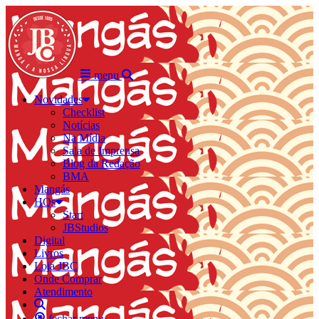
menu
Novidades
Checklist
Notícias
Na Mídia
Sala de Imprensa
Blog da Redação
BMA
Mangás
HQs
Start
JBStudios
Digital
Livros
Loja JBC
Onde Comprar
Atendimento
fechar menu