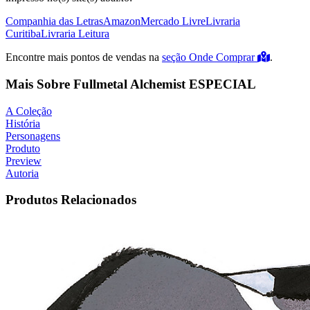
Companhia das Letras
Amazon
Mercado Livre
Livraria
Curitiba
Livraria Leitura
Encontre mais pontos de vendas na
seção Onde Comprar
.
Mais Sobre Fullmetal Alchemist ESPECIAL
A Coleção
História
Personagens
Produto
Preview
Autoria
Produtos Relacionados