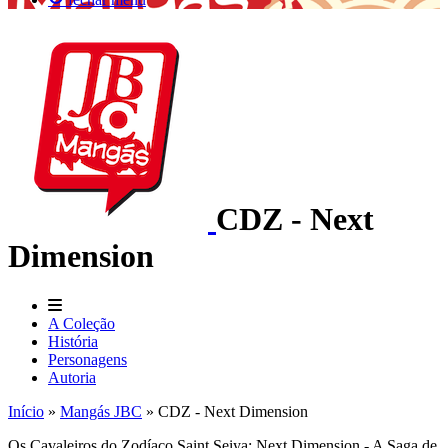
CDZ - Next
Dimension
A Coleção
História
Personagens
Autoria
Início
»
Mangás JBC
»
CDZ - Next Dimension
Os Cavaleiros do Zodíaco Saint Seiya: Next Dimension - A Saga de