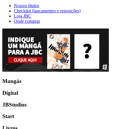
Nossos títulos
Checklist (lançamentos e reposições)
Loja JBC
Onde comprar
Mangás
Digital
JBStudios
Start
Livros