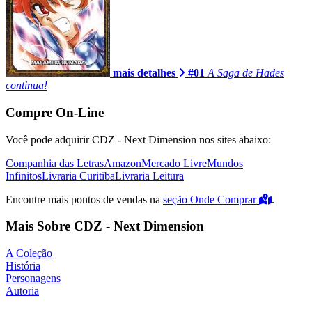
mais detalhes
#01
A Saga de Hades
continua!
Compre On-Line
Você pode adquirir CDZ - Next Dimension nos sites abaixo:
Companhia das Letras
Amazon
Mercado Livre
Mundos
Infinitos
Livraria Curitiba
Livraria Leitura
Encontre mais pontos de vendas na
seção Onde Comprar
.
Mais Sobre CDZ - Next Dimension
A Coleção
História
Personagens
Autoria