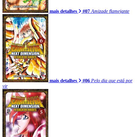
mais detalhes
#07
Amizade flamejante
mais detalhes
#06
Pelo dia que está por
vir