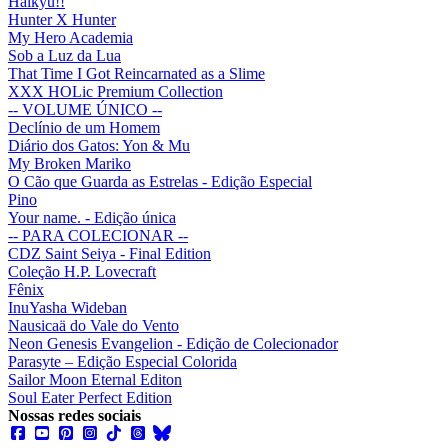
Haikyu!!
Hunter X Hunter
My Hero Academia
Sob a Luz da Lua
That Time I Got Reincarnated as a Slime
XXX HOLic Premium Collection
-- VOLUME ÚNICO --
Declínio de um Homem
Diário dos Gatos: Yon & Mu
My Broken Mariko
O Cão que Guarda as Estrelas - Edição Especial
Pino
Your name. - Edição única
-- PARA COLECIONAR --
CDZ Saint Seiya - Final Edition
Coleção H.P. Lovecraft
Fênix
InuYasha Wideban
Nausicaä do Vale do Vento
Neon Genesis Evangelion - Edição de Colecionador
Parasyte – Edição Especial Colorida
Sailor Moon Eternal Editon
Soul Eater Perfect Edition
Nossas redes sociais