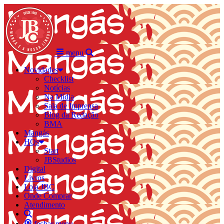
menu
Novidades
Checklist
Notícias
Na Mídia
Sala de Imprensa
Blog da Redação
BMA
Mangás
HQs
Start
JBStudios
Digital
Livros
Loja JBC
Onde Comprar
Atendimento
fechar menu