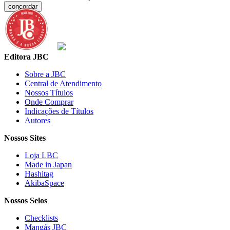
concordar
Editora JBC
Sobre a JBC
Central de Atendimento
Nossos Títulos
Onde Comprar
Indicações de Títulos
Autores
Nossos Sites
Loja LBC
Made in Japan
Hashitag
AkibaSpace
Nossos Selos
Checklists
Mangás JBC