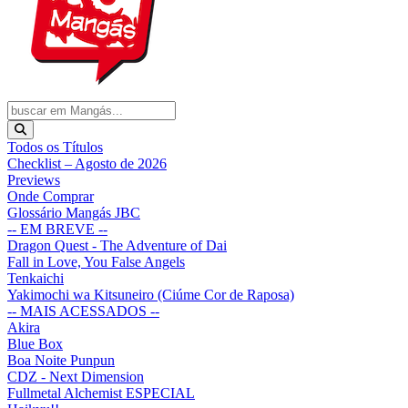
Todos os Títulos
Checklist – Agosto de 2026
Previews
Onde Comprar
Glossário Mangás JBC
-- EM BREVE --
Dragon Quest - The Adventure of Dai
Fall in Love, You False Angels
Tenkaichi
Yakimochi wa Kitsuneiro (Ciúme Cor de Raposa)
-- MAIS ACESSADOS --
Akira
Blue Box
Boa Noite Punpun
CDZ - Next Dimension
Fullmetal Alchemist ESPECIAL