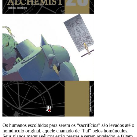
Os humanos escolhidos para serem os “sacrifícios” são levados até o
homúnculo original, aquele chamado de “Pai” pelos homúnculos.
Seus planos maquiavélicos estão prestes a serem revelados, e faltam