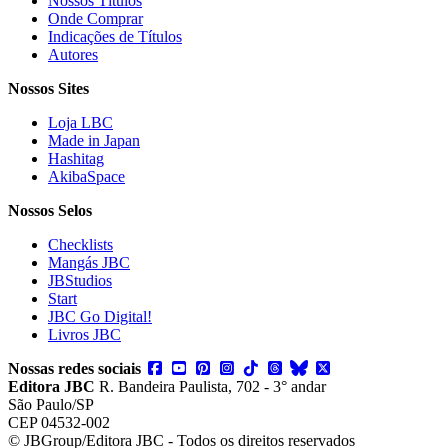
Nossos Títulos
Onde Comprar
Indicações de Títulos
Autores
Nossos Sites
Loja LBC
Made in Japan
Hashitag
AkibaSpace
Nossos Selos
Checklists
Mangás JBC
JBStudios
Start
JBC Go Digital!
Livros JBC
Nossas redes sociais
Editora JBC
R. Bandeira Paulista, 702 - 3° andar
São Paulo/SP
CEP 04532-002
© JBGroup/Editora JBC - Todos os direitos reservados