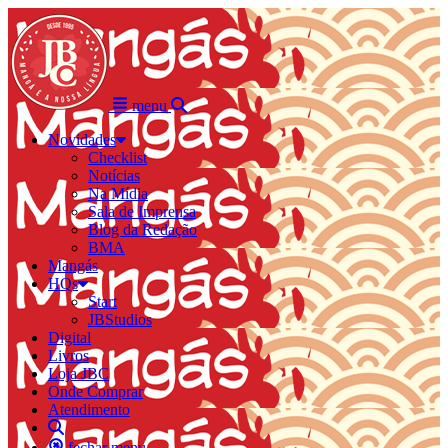
menu
Novidades
Checklist
Notícias
Na Mídia
Sala de Imprensa
Blog da Redação
BMA
Mangás
HQs
Start
JBStudios
Digital
Livros
Loja JBC
Onde Comprar
Atendimento
fechar menu