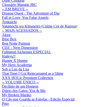
Onde Comprar
Glossário Mangás JBC
-- EM BREVE --
Dragon Quest - The Adventure of Dai
Fall in Love, You False Angels
Tenkaichi
Yakimochi wa Kitsuneiro (Ciúme Cor de Raposa)
-- MAIS ACESSADOS --
Akira
Blue Box
Boa Noite Punpun
CDZ - Next Dimension
Fullmetal Alchemist ESPECIAL
Haikyu!!
Hunter X Hunter
My Hero Academia
Sob a Luz da Lua
That Time I Got Reincarnated as a Slime
XXX HOLic Premium Collection
-- VOLUME ÚNICO --
Declínio de um Homem
Diário dos Gatos: Yon & Mu
My Broken Mariko
O Cão que Guarda as Estrelas - Edição Especial
Pino