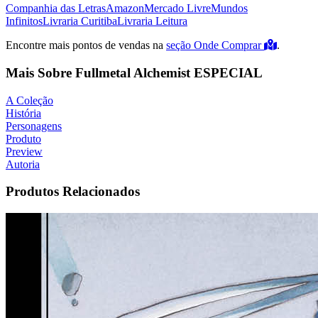
Companhia das Letras
Amazon
Mercado Livre
Mundos
Infinitos
Livraria Curitiba
Livraria Leitura
Encontre mais pontos de vendas na
seção Onde Comprar
.
Mais Sobre Fullmetal Alchemist ESPECIAL
A Coleção
História
Personagens
Produto
Preview
Autoria
Produtos Relacionados