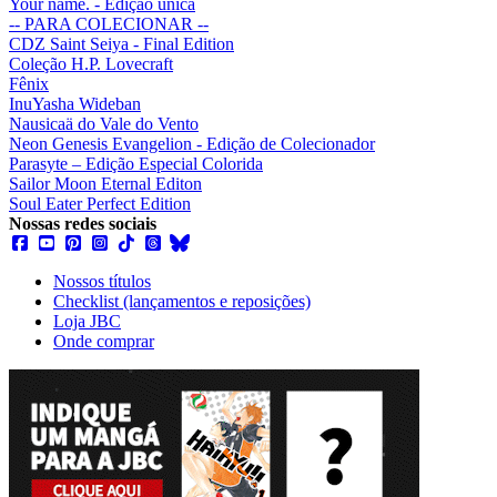
Your name. - Edição única
-- PARA COLECIONAR --
CDZ Saint Seiya - Final Edition
Coleção H.P. Lovecraft
Fênix
InuYasha Wideban
Nausicaä do Vale do Vento
Neon Genesis Evangelion - Edição de Colecionador
Parasyte – Edição Especial Colorida
Sailor Moon Eternal Editon
Soul Eater Perfect Edition
Nossas redes sociais
Nossos títulos
Checklist (lançamentos e reposições)
Loja JBC
Onde comprar