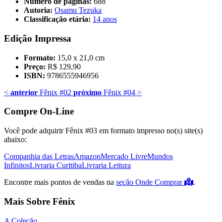
Número de páginas:
688
Autoria:
Osamu Tezuka
Classificação etária:
14 anos
Edição Impressa
Formato:
15,0 x 21,0 cm
Preço:
R$ 129,90
ISBN:
9786555946956
<
anterior
Fênix #02
próximo
Fênix #04
>
Compre On-Line
Você pode adquirir Fênix #03 em formato impresso no(s) site(s)
abaixo:
Companhia das Letras
Amazon
Mercado Livre
Mundos
Infinitos
Livraria Curitiba
Livraria Leitura
Encontre mais pontos de vendas na
seção Onde Comprar
.
Mais Sobre Fênix
A Coleção