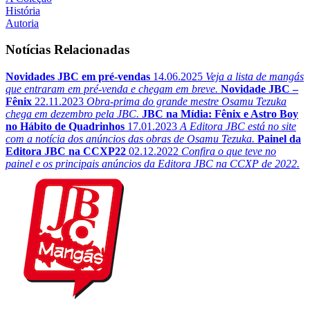
História
Autoria
Notícias Relacionadas
Novidades JBC em pré-vendas
14.06.2025
Veja a lista de mangás
que entraram em pré-venda e chegam em breve.
Novidade JBC –
Fênix
22.11.2023
Obra-prima do grande mestre Osamu Tezuka
chega em dezembro pela JBC.
JBC na Mídia: Fênix e Astro Boy
no Hábito de Quadrinhos
17.01.2023
A Editora JBC está no site
com a notícia dos anúncios das obras de Osamu Tezuka.
Painel da
Editora JBC na CCXP22
02.12.2022
Confira o que teve no
painel e os principais anúncios da Editora JBC na CCXP de 2022.