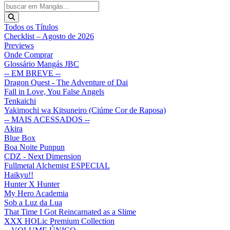
Todos os Títulos
Checklist – Agosto de 2026
Previews
Onde Comprar
Glossário Mangás JBC
-- EM BREVE --
Dragon Quest - The Adventure of Dai
Fall in Love, You False Angels
Tenkaichi
Yakimochi wa Kitsuneiro (Ciúme Cor de Raposa)
-- MAIS ACESSADOS --
Akira
Blue Box
Boa Noite Punpun
CDZ - Next Dimension
Fullmetal Alchemist ESPECIAL
Haikyu!!
Hunter X Hunter
My Hero Academia
Sob a Luz da Lua
That Time I Got Reincarnated as a Slime
XXX HOLic Premium Collection