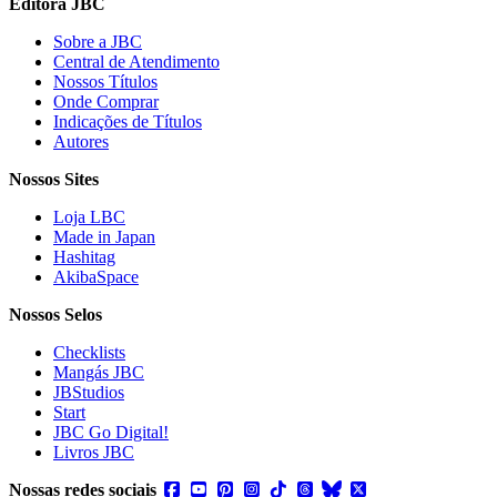
Editora JBC
Sobre a JBC
Central de Atendimento
Nossos Títulos
Onde Comprar
Indicações de Títulos
Autores
Nossos Sites
Loja LBC
Made in Japan
Hashitag
AkibaSpace
Nossos Selos
Checklists
Mangás JBC
JBStudios
Start
JBC Go Digital!
Livros JBC
Nossas redes sociais