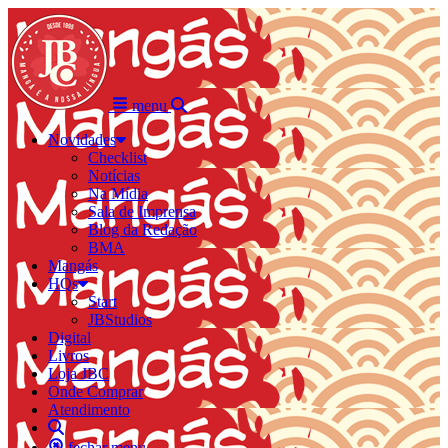
menu
Novidades
Checklist
Notícias
Na Mídia
Sala de Imprensa
Blog da Redação
BMA
Mangás
HQs
Start
JBStudios
Digital
Livros
Loja JBC
Onde Comprar
Atendimento
fechar menu