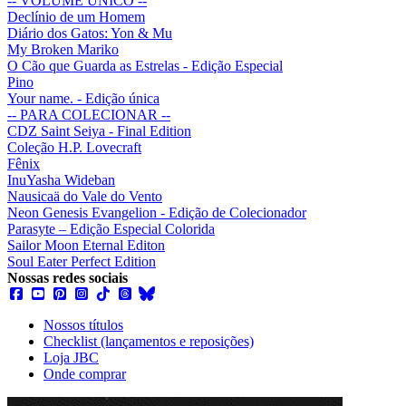
-- VOLUME ÚNICO --
Declínio de um Homem
Diário dos Gatos: Yon & Mu
My Broken Mariko
O Cão que Guarda as Estrelas - Edição Especial
Pino
Your name. - Edição única
-- PARA COLECIONAR --
CDZ Saint Seiya - Final Edition
Coleção H.P. Lovecraft
Fênix
InuYasha Wideban
Nausicaä do Vale do Vento
Neon Genesis Evangelion - Edição de Colecionador
Parasyte – Edição Especial Colorida
Sailor Moon Eternal Editon
Soul Eater Perfect Edition
Nossas redes sociais
Nossos títulos
Checklist (lançamentos e reposições)
Loja JBC
Onde comprar