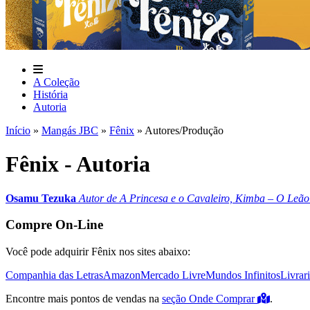
A Coleção
História
Autoria
Início
»
Mangás JBC
»
Fênix
»
Autores/Produção
Fênix - Autoria
Osamu Tezuka
Autor de A Princesa e o Cavaleiro, Kimba – O Leão 
Compre On-Line
Você pode adquirir Fênix nos sites abaixo:
Companhia das Letras
Amazon
Mercado Livre
Mundos Infinitos
Livrar
Encontre mais pontos de vendas na
seção Onde Comprar
.