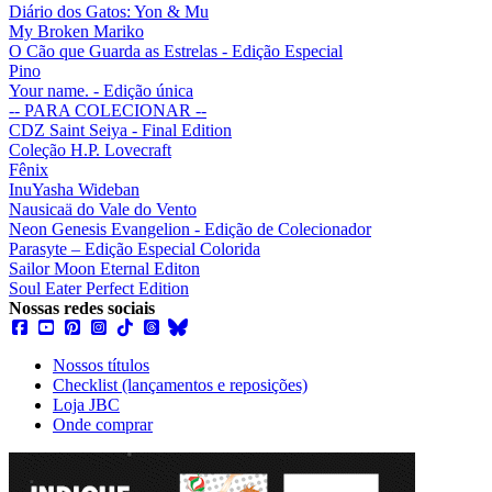
Diário dos Gatos: Yon & Mu
My Broken Mariko
O Cão que Guarda as Estrelas - Edição Especial
Pino
Your name. - Edição única
-- PARA COLECIONAR --
CDZ Saint Seiya - Final Edition
Coleção H.P. Lovecraft
Fênix
InuYasha Wideban
Nausicaä do Vale do Vento
Neon Genesis Evangelion - Edição de Colecionador
Parasyte – Edição Especial Colorida
Sailor Moon Eternal Editon
Soul Eater Perfect Edition
Nossas redes sociais
Nossos títulos
Checklist (lançamentos e reposições)
Loja JBC
Onde comprar