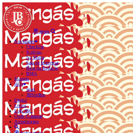
menu
Novidades
Checklist
Notícias
Na Mídia
Sala de Imprensa
Blog da Redação
BMA
Mangás
HQs
Start
JBStudios
Digital
Livros
Loja JBC
Onde Comprar
Atendimento
fechar menu