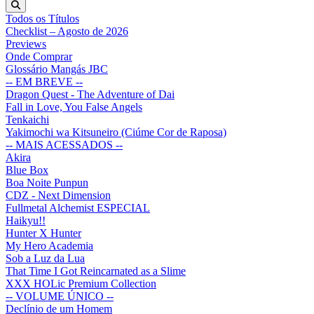
Todos os Títulos
Checklist – Agosto de 2026
Previews
Onde Comprar
Glossário Mangás JBC
-- EM BREVE --
Dragon Quest - The Adventure of Dai
Fall in Love, You False Angels
Tenkaichi
Yakimochi wa Kitsuneiro (Ciúme Cor de Raposa)
-- MAIS ACESSADOS --
Akira
Blue Box
Boa Noite Punpun
CDZ - Next Dimension
Fullmetal Alchemist ESPECIAL
Haikyu!!
Hunter X Hunter
My Hero Academia
Sob a Luz da Lua
That Time I Got Reincarnated as a Slime
XXX HOLic Premium Collection
-- VOLUME ÚNICO --
Declínio de um Homem