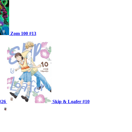
Zom 100 #13
#26
Skip & Loafer #10