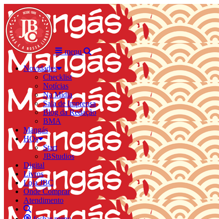
menu
Novidades
Checklist
Notícias
Na Mídia
Sala de Imprensa
Blog da Redação
BMA
Mangás
HQs
Start
JBStudios
Digital
Livros
Loja JBC
Onde Comprar
Atendimento
fechar menu