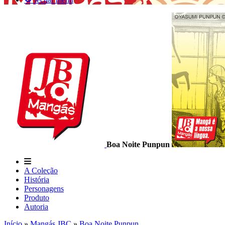
Boa Noite Punpun
A Coleção
História
Personagens
Produto
Autoria
Início
»
Mangás JBC
»
Boa Noite Punpun