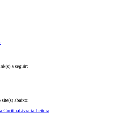
>
k(s) a seguir:
site(s) abaixo:
ia Curitiba
Livraria Leitura