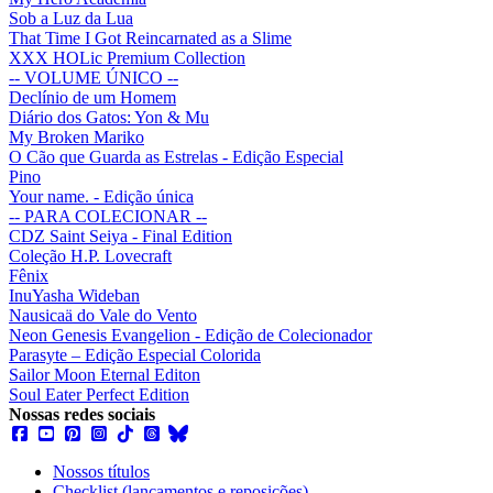
Sob a Luz da Lua
That Time I Got Reincarnated as a Slime
XXX HOLic Premium Collection
-- VOLUME ÚNICO --
Declínio de um Homem
Diário dos Gatos: Yon & Mu
My Broken Mariko
O Cão que Guarda as Estrelas - Edição Especial
Pino
Your name. - Edição única
-- PARA COLECIONAR --
CDZ Saint Seiya - Final Edition
Coleção H.P. Lovecraft
Fênix
InuYasha Wideban
Nausicaä do Vale do Vento
Neon Genesis Evangelion - Edição de Colecionador
Parasyte – Edição Especial Colorida
Sailor Moon Eternal Editon
Soul Eater Perfect Edition
Nossas redes sociais
Nossos títulos
Checklist (lançamentos e reposições)