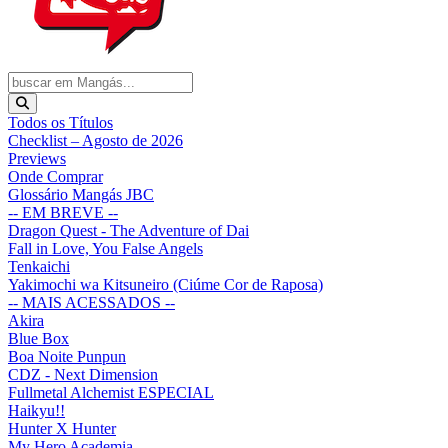
Todos os Títulos
Checklist – Agosto de 2026
Previews
Onde Comprar
Glossário Mangás JBC
-- EM BREVE --
Dragon Quest - The Adventure of Dai
Fall in Love, You False Angels
Tenkaichi
Yakimochi wa Kitsuneiro (Ciúme Cor de Raposa)
-- MAIS ACESSADOS --
Akira
Blue Box
Boa Noite Punpun
CDZ - Next Dimension
Fullmetal Alchemist ESPECIAL
Haikyu!!
Hunter X Hunter
My Hero Academia