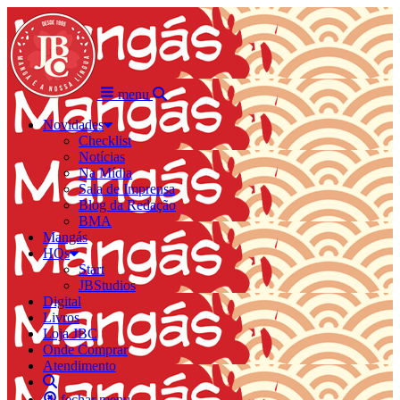
menu
Novidades
Checklist
Notícias
Na Mídia
Sala de Imprensa
Blog da Redação
BMA
Mangás
HQs
Start
JBStudios
Digital
Livros
Loja JBC
Onde Comprar
Atendimento
fechar menu