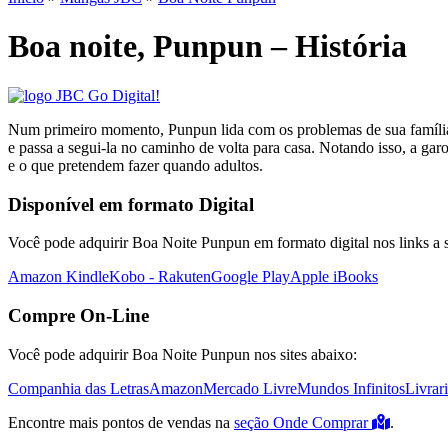
Boa noite, Punpun – História
Num primeiro momento, Punpun lida com os problemas de sua família, c
e passa a segui-la no caminho de volta para casa. Notando isso, a ga
e o que pretendem fazer quando adultos.
Disponível em formato Digital
Você pode adquirir Boa Noite Punpun em formato digital nos links a s
Amazon Kindle
Kobo - Rakuten
Google Play
Apple iBooks
Compre On-Line
Você pode adquirir Boa Noite Punpun nos sites abaixo:
Companhia das Letras
Amazon
Mercado Livre
Mundos Infinitos
Livrar
Encontre mais pontos de vendas na
seção Onde Comprar
.