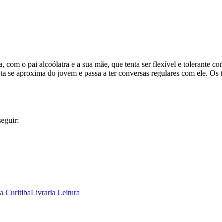
om o pai alcoólatra e a sua mãe, que tenta ser flexível e tolerante co
rota se aproxima do jovem e passa a ter conversas regulares com ele. O
eguir:
ia Curitiba
Livraria Leitura