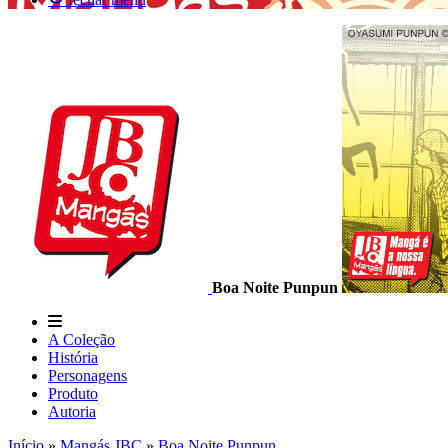
Boa Noite Punpun
A Coleção
História
Personagens
Produto
Autoria
Início
»
Mangás JBC
»
Boa Noite Punpun