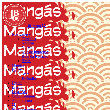
menu
Novidades
Checklist
Notícias
Na Mídia
Sala de Imprensa
Blog da Redação
BMA
Mangás
HQs
Start
JBStudios
Digital
Livros
Loja JBC
Onde Comprar
Atendimento
fechar menu