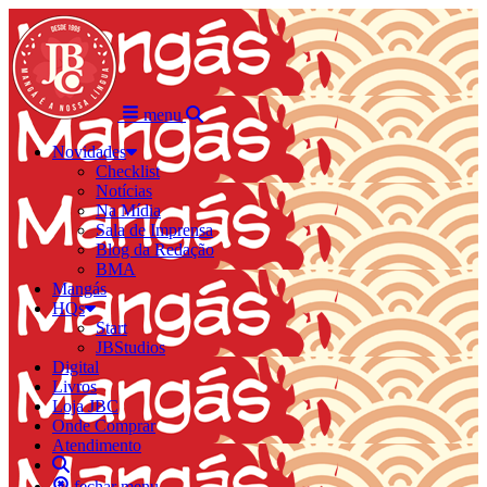
menu
Novidades
Checklist
Notícias
Na Mídia
Sala de Imprensa
Blog da Redação
BMA
Mangás
HQs
Start
JBStudios
Digital
Livros
Loja JBC
Onde Comprar
Atendimento
fechar menu