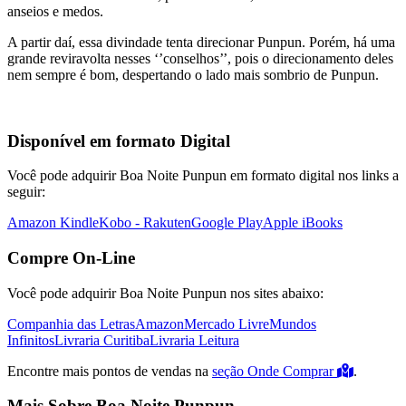
anseios e medos.
A partir daí, essa divindade tenta direcionar Punpun. Porém, há uma
grande reviravolta nesses ‘’conselhos’’, pois o direcionamento deles
nem sempre é bom, despertando o lado mais sombrio de Punpun.
Disponível em formato Digital
Você pode adquirir Boa Noite Punpun em formato digital nos links a
seguir:
Amazon Kindle
Kobo - Rakuten
Google Play
Apple iBooks
Compre On-Line
Você pode adquirir Boa Noite Punpun nos sites abaixo:
Companhia das Letras
Amazon
Mercado Livre
Mundos
Infinitos
Livraria Curitiba
Livraria Leitura
Encontre mais pontos de vendas na
seção Onde Comprar
.
Mais Sobre Boa Noite Punpun