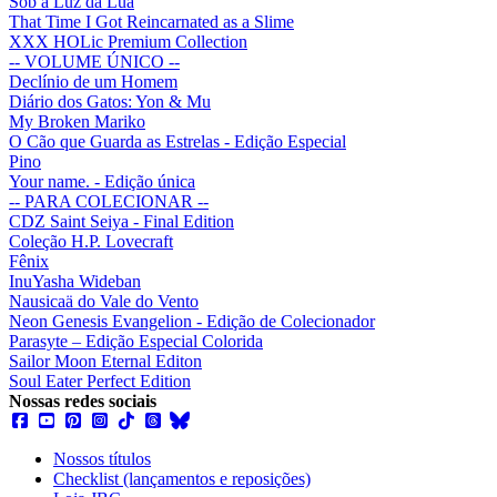
Sob a Luz da Lua
That Time I Got Reincarnated as a Slime
XXX HOLic Premium Collection
-- VOLUME ÚNICO --
Declínio de um Homem
Diário dos Gatos: Yon & Mu
My Broken Mariko
O Cão que Guarda as Estrelas - Edição Especial
Pino
Your name. - Edição única
-- PARA COLECIONAR --
CDZ Saint Seiya - Final Edition
Coleção H.P. Lovecraft
Fênix
InuYasha Wideban
Nausicaä do Vale do Vento
Neon Genesis Evangelion - Edição de Colecionador
Parasyte – Edição Especial Colorida
Sailor Moon Eternal Editon
Soul Eater Perfect Edition
Nossas redes sociais
Nossos títulos
Checklist (lançamentos e reposições)