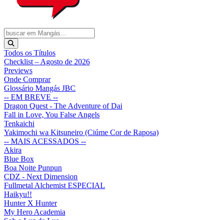
Todos os Títulos
Checklist – Agosto de 2026
Previews
Onde Comprar
Glossário Mangás JBC
-- EM BREVE --
Dragon Quest - The Adventure of Dai
Fall in Love, You False Angels
Tenkaichi
Yakimochi wa Kitsuneiro (Ciúme Cor de Raposa)
-- MAIS ACESSADOS --
Akira
Blue Box
Boa Noite Punpun
CDZ - Next Dimension
Fullmetal Alchemist ESPECIAL
Haikyu!!
Hunter X Hunter
My Hero Academia