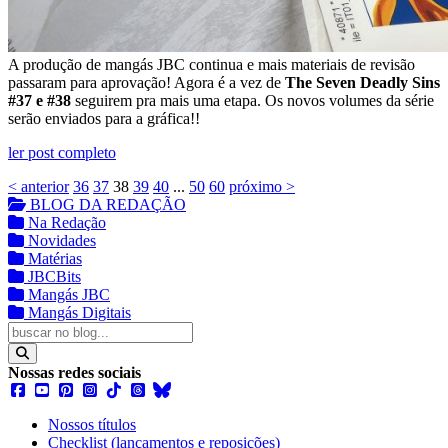
A produção de mangás JBC continua e mais materiais de revisão
passaram para aprovação! Agora é a vez de
The Seven Deadly Sins
#37 e #38
seguirem pra mais uma etapa. Os novos volumes da série
serão enviados para a gráfica!!
ler post completo
< anterior
36
37
38
39
40
...
50
60
próximo >
BLOG DA REDAÇÃO
Na Redação
Novidades
Matérias
JBCBits
Mangás JBC
Mangás Digitais
Nossas redes sociais
Nossos títulos
Checklist (lançamentos e reposições)