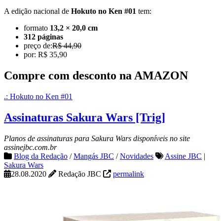
A edição nacional de
Hokuto no Ken #01
tem:
formato
13,2 × 20,0 cm
312 páginas
preço de:
R$ 44,90
por: R$ 35,90
Compre com desconto na AMAZON
.: Hokuto no Ken #01
Assinaturas Sakura Wars [Trig]
Planos de assinaturas para Sakura Wars disponíveis no site
assinejbc.com.br
Blog da Redação
/
Mangás JBC
/
Novidades
Assine JBC
|
Sakura Wars
28.08.2020
Redação JBC
permalink