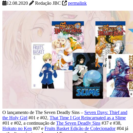
12.08.2020
Redação JBC
permalink
O lançamento de The Seven Deadly Sins –
Seven Days: Thief and
the Holy Girl
#01 e #02,
That Time I Got Reincarnated as a Slime
#01 e #02, a continuação de
The Seven Deadly Sins
#37 e #38,
Hokuto no Ken
#07 e
Fruits Basket Edição de Colecionador
#04 já