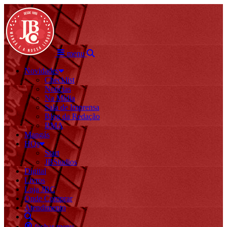
menu
Novidades
Checklist
Notícias
Na Mídia
Sala de Imprensa
Blog da Redação
BMA
Mangás
HQs
Start
JBStudios
Digital
Livros
Loja JBC
Onde Comprar
Atendimento
fechar menu