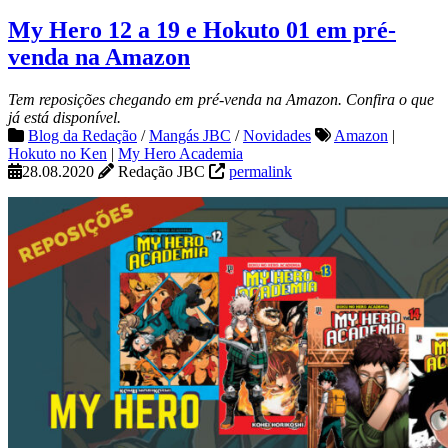
My Hero 12 a 19 e Hokuto 01 em pré-
venda na Amazon
Tem reposições chegando em pré-venda na Amazon. Confira o que
já está disponível.
Blog da Redação
/
Mangás JBC
/
Novidades
Amazon
|
Hokuto no Ken
|
My Hero Academia
28.08.2020
Redação JBC
permalink