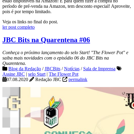
estão disponíveis na Amazon! E para quem fizer a compra no
período de pré-venda na Amazon, tem desconto especial! Aproveite,
pois é por tempo limitado.
Veja os links no final do post.
ler post completo
JBC Bits na Quarentena #06
Conheça o próximo lançamento do selo Start! "The Flower Pot" e
saiba mais novidades com o episódio 06 do JBC Bits na
Quarentena.
Blog da Redação
/
JBCBits
/
Notícias
/
Sala de Imprensa
Assine JBC
|
selo Start
|
The Flower Pot
07.08.2020
Redação JBC
permalink