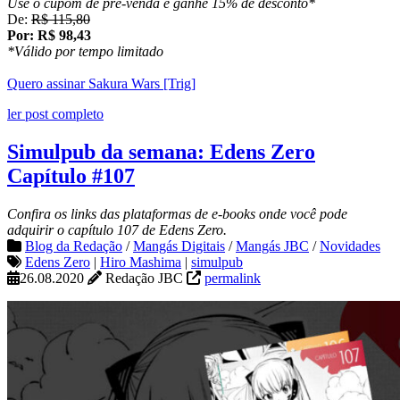
Use o cupom de pré-venda e ganhe 15% de desconto*
De:
R$ 115,80
Por: R$ 98,43
*Válido por tempo limitado
Quero assinar Sakura Wars [Trig]
ler post completo
Simulpub da semana: Edens Zero
Capítulo #107
Confira os links das plataformas de e-books onde você pode
adquirir o capítulo 107 de Edens Zero.
Blog da Redação
/
Mangás Digitais
/
Mangás JBC
/
Novidades
Edens Zero
|
Hiro Mashima
|
simulpub
26.08.2020
Redação JBC
permalink