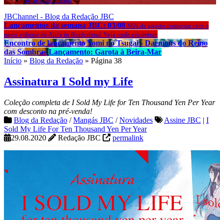
JBChannel - Blog da Redação JBC
Lançamentos da semana JBC: 03/08
Mês de agosto começou com o
novo volume de Alice in Borderland. Veja onde encontrar.
Encontro de lançamento Yomi no Tsugai - Daemons do Reino
das Sombras
Lançamento: Garota à Beira-Mar
Início
»
Blog da Redação
»
Página 38
Assinatura I Sold my Life
Coleção completa de I Sold My Life for Ten Thousand Yen Per Year
com desconto na pré-venda!
Blog da Redação
/
Mangás JBC
/
Novidades
Assine JBC
|
I
Sold My Life For Ten Thousand Yen Per Year
29.08.2020
Redação JBC
permalink