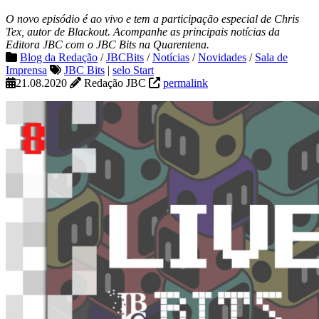
O novo episódio é ao vivo e tem a participação especial de Chris
Tex, autor de Blackout. Acompanhe as principais notícias da
Editora JBC com o JBC Bits na Quarentena.
Blog da Redação
/
JBCBits
/
Notícias
/
Novidades
/
Sala de
Imprensa
JBC Bits
|
selo Start
21.08.2020
Redação JBC
permalink