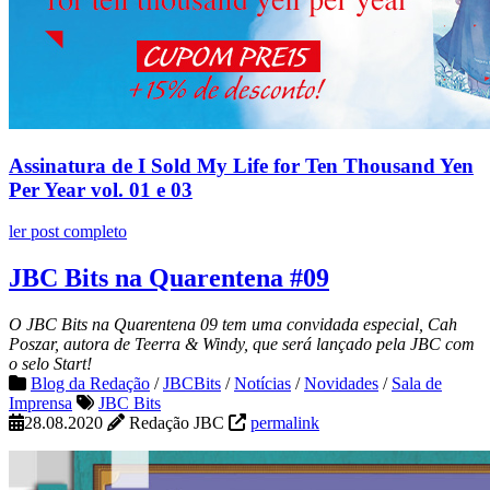
Assinatura de I Sold My Life for Ten Thousand Yen
Per Year vol. 01 e 03
ler post completo
JBC Bits na Quarentena #09
O JBC Bits na Quarentena 09 tem uma convidada especial, Cah
Poszar, autora de Teerra & Windy, que será lançado pela JBC com
o selo Start!
Blog da Redação
/
JBCBits
/
Notícias
/
Novidades
/
Sala de
Imprensa
JBC Bits
28.08.2020
Redação JBC
permalink