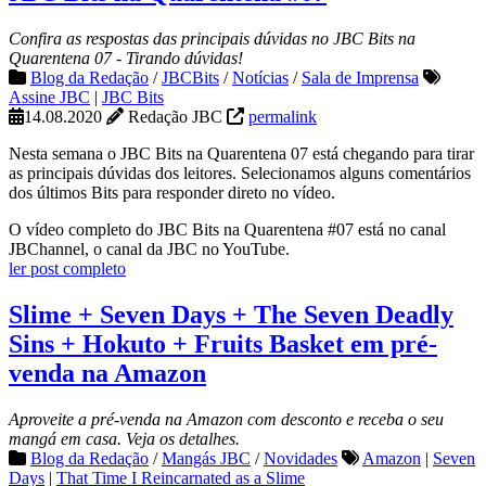
Confira as respostas das principais dúvidas no JBC Bits na
Quarentena 07 - Tirando dúvidas!
Blog da Redação
/
JBCBits
/
Notícias
/
Sala de Imprensa
Assine JBC
|
JBC Bits
14.08.2020
Redação JBC
permalink
Nesta semana o JBC Bits na Quarentena 07 está chegando para tirar
as principais dúvidas dos leitores. Selecionamos alguns comentários
dos últimos Bits para responder direto no vídeo.
O vídeo completo do JBC Bits na Quarentena #07 está no canal
JBChannel, o canal da JBC no YouTube.
ler post completo
Slime + Seven Days + The Seven Deadly
Sins + Hokuto + Fruits Basket em pré-
venda na Amazon
Aproveite a pré-venda na Amazon com desconto e receba o seu
mangá em casa. Veja os detalhes.
Blog da Redação
/
Mangás JBC
/
Novidades
Amazon
|
Seven
Days
|
That Time I Reincarnated as a Slime