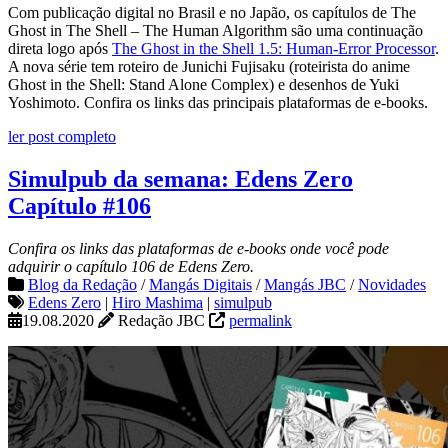
Com publicação digital no Brasil e no Japão, os capítulos de The
Ghost in The Shell – The Human Algorithm são uma continuação
direta logo após
The Ghost in the Shell 1.5: Human-Error Processor
.
A nova série tem roteiro de Junichi Fujisaku (roteirista do anime
Ghost in the Shell: Stand Alone Complex) e desenhos de Yuki
Yoshimoto. Confira os links das principais plataformas de e-books.
ler post completo
Simulpub da semana: Edens Zero
Capítulo #106
Confira os links das plataformas de e-books onde você pode
adquirir o capítulo 106 de Edens Zero.
Blog da Redação
/
Mangás Digitais
/
Mangás JBC
/
Novidades
Edens Zero
|
Hiro Mashima
|
simulpub
19.08.2020
Redação JBC
permalink