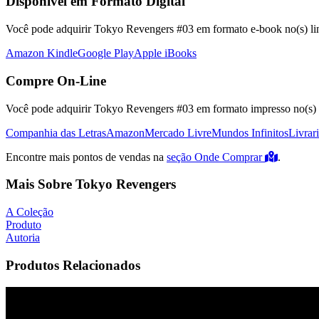
Disponível em Formato Digital
Você pode adquirir Tokyo Revengers #03 em formato e-book no(s) link
Amazon Kindle
Google Play
Apple iBooks
Compre On-Line
Você pode adquirir Tokyo Revengers #03 em formato impresso no(s) s
Companhia das Letras
Amazon
Mercado Livre
Mundos Infinitos
Livrar
Encontre mais pontos de vendas na
seção Onde Comprar
.
Mais Sobre Tokyo Revengers
A Coleção
Produto
Autoria
Produtos Relacionados