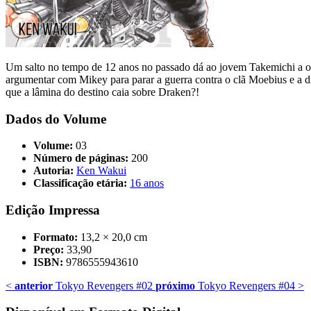
Um salto no tempo de 12 anos no passado dá ao jovem Takemichi a op
argumentar com Mikey para parar a guerra contra o clã Moebius e a d
que a lâmina do destino caia sobre Draken?!
Dados do Volume
Volume:
03
Número de páginas:
200
Autoria:
Ken Wakui
Classificação etária:
16 anos
Edição Impressa
Formato:
13,2 × 20,0 cm
Preço:
33,90
ISBN:
9786555943610
<
anterior
Tokyo Revengers #02
próximo
Tokyo Revengers #04
>