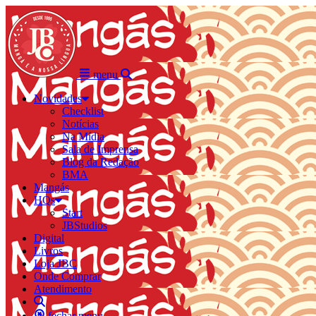
menu
Novidades
Checklist
Notícias
Na Mídia
Sala de Imprensa
Blog da Redação
BMA
Mangás
HQs
Start
JBStudios
Digital
Livros
Loja JBC
Onde Comprar
Atendimento
fechar menu