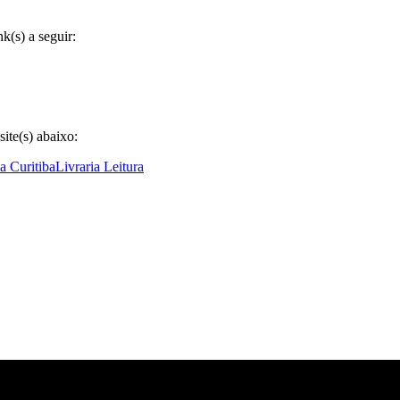
(s) a seguir:
ite(s) abaixo:
ia Curitiba
Livraria Leitura