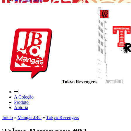
Tokyo Revengers
A Coleção
Produto
Autoria
Início
»
Mangás JBC
»
Tokyo Revengers