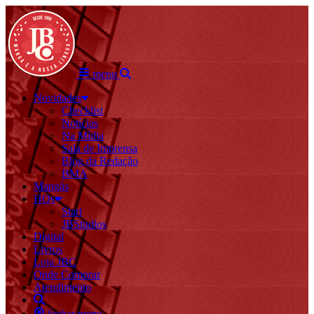
menu
Novidades
Checklist
Notícias
Na Mídia
Sala de Imprensa
Blog da Redação
BMA
Mangás
HQs
Start
JBStudios
Digital
Livros
Loja JBC
Onde Comprar
Atendimento
fechar menu