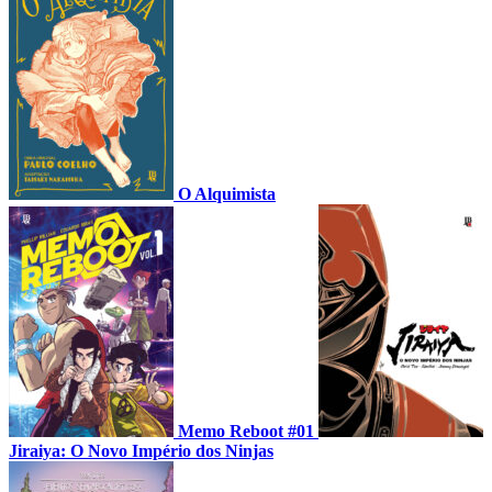
O Alquimista
Memo Reboot #01
Jiraiya: O Novo Império dos Ninjas