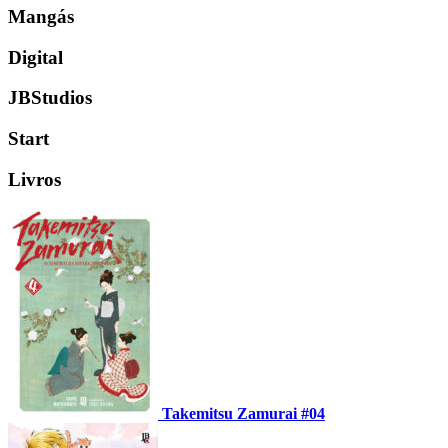
Mangás
Digital
JBStudios
Start
Livros
Takemitsu Zamurai #04