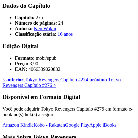
Dados do Capítulo
Capítulo:
275
Número de páginas:
24
Autoria:
Ken Wakui
Classificação etária:
16 anos
Edição Digital
Formato:
mobi/epub
Preço:
3,90
EAN:
4066339020832
<
anterior
Tokyo Revengers Capítulo #274
próximo
Tokyo
Revengers Capítulo #276
>
Disponível em Formato Digital
Você pode adquirir Tokyo Revengers Capítulo #275 em formato e-
book no(s) link(s) a seguir:
Amazon Kindle
Kobo - Rakuten
Google Play
Apple iBooks
Mais Sobre Tokyo Revengers