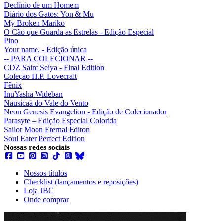
Declínio de um Homem
Diário dos Gatos: Yon & Mu
My Broken Mariko
O Cão que Guarda as Estrelas - Edição Especial
Pino
Your name. - Edição única
-- PARA COLECIONAR --
CDZ Saint Seiya - Final Edition
Coleção H.P. Lovecraft
Fênix
InuYasha Wideban
Nausicaä do Vale do Vento
Neon Genesis Evangelion - Edição de Colecionador
Parasyte – Edição Especial Colorida
Sailor Moon Eternal Editon
Soul Eater Perfect Edition
Nossas redes sociais
Nossos títulos
Checklist (lançamentos e reposições)
Loja JBC
Onde comprar