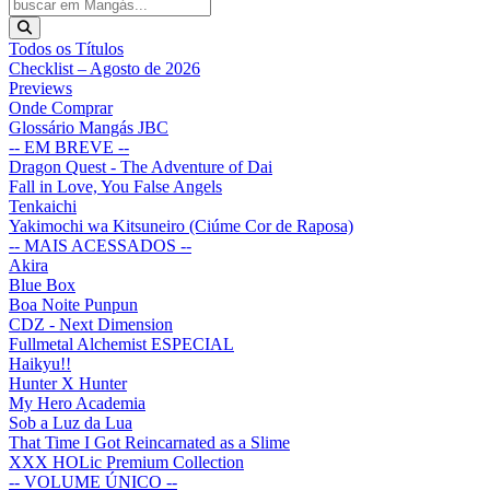
Todos os Títulos
Checklist – Agosto de 2026
Previews
Onde Comprar
Glossário Mangás JBC
-- EM BREVE --
Dragon Quest - The Adventure of Dai
Fall in Love, You False Angels
Tenkaichi
Yakimochi wa Kitsuneiro (Ciúme Cor de Raposa)
-- MAIS ACESSADOS --
Akira
Blue Box
Boa Noite Punpun
CDZ - Next Dimension
Fullmetal Alchemist ESPECIAL
Haikyu!!
Hunter X Hunter
My Hero Academia
Sob a Luz da Lua
That Time I Got Reincarnated as a Slime
XXX HOLic Premium Collection
-- VOLUME ÚNICO --