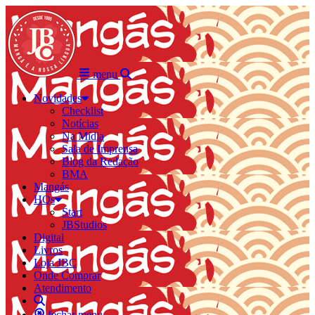
menu
Novidades
Checklist
Notícias
Na Mídia
Sala de Imprensa
Blog da Redação
BMA
Mangás
HQs
Start
JBStudios
Digital
Livros
Loja JBC
Onde Comprar
Atendimento
fechar menu