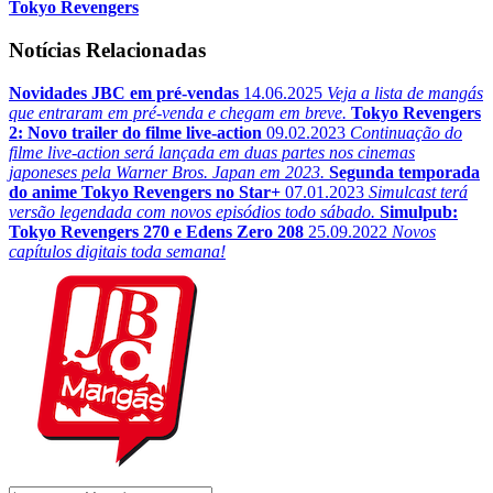
Tokyo Revengers
Notícias Relacionadas
Novidades JBC em pré-vendas
14.06.2025
Veja a lista de mangás
que entraram em pré-venda e chegam em breve.
Tokyo Revengers
2: Novo trailer do filme live-action
09.02.2023
Continuação do
filme live-action será lançada em duas partes nos cinemas
japoneses pela Warner Bros. Japan em 2023.
Segunda temporada
do anime Tokyo Revengers no Star+
07.01.2023
Simulcast terá
versão legendada com novos episódios todo sábado.
Simulpub:
Tokyo Revengers 270 e Edens Zero 208
25.09.2022
Novos
capítulos digitais toda semana!