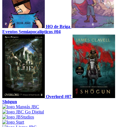
HQ de Briga
Eventos Semiapocalípticos #04
Overlord #07
Shōgun