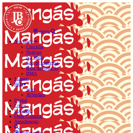
menu
Novidades
Checklist
Notícias
Na Mídia
Sala de Imprensa
Blog da Redação
BMA
Mangás
HQs
Start
JBStudios
Digital
Livros
Loja JBC
Onde Comprar
Atendimento
fechar menu