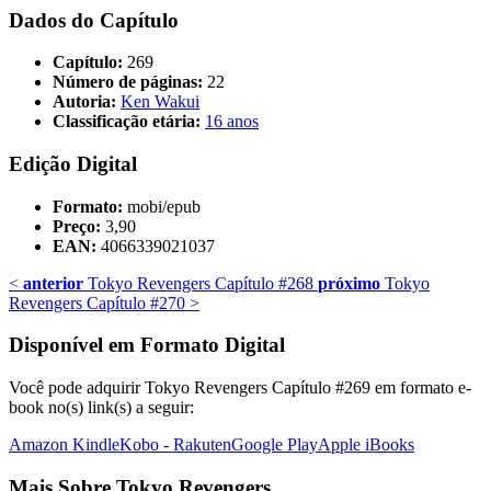
Dados do Capítulo
Capítulo:
269
Número de páginas:
22
Autoria:
Ken Wakui
Classificação etária:
16 anos
Edição Digital
Formato:
mobi/epub
Preço:
3,90
EAN:
4066339021037
<
anterior
Tokyo Revengers Capítulo #268
próximo
Tokyo
Revengers Capítulo #270
>
Disponível em Formato Digital
Você pode adquirir Tokyo Revengers Capítulo #269 em formato e-
book no(s) link(s) a seguir:
Amazon Kindle
Kobo - Rakuten
Google Play
Apple iBooks
Mais Sobre Tokyo Revengers