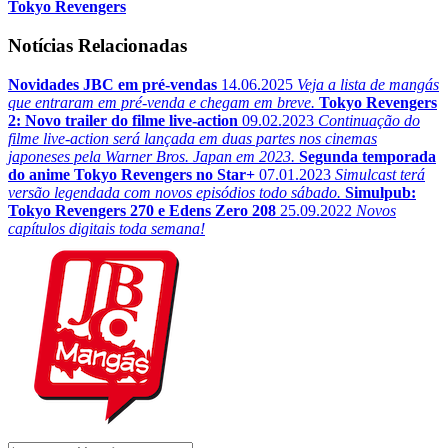
Tokyo Revengers
Notícias Relacionadas
Novidades JBC em pré-vendas
14.06.2025
Veja a lista de mangás
que entraram em pré-venda e chegam em breve.
Tokyo Revengers
2: Novo trailer do filme live-action
09.02.2023
Continuação do
filme live-action será lançada em duas partes nos cinemas
japoneses pela Warner Bros. Japan em 2023.
Segunda temporada
do anime Tokyo Revengers no Star+
07.01.2023
Simulcast terá
versão legendada com novos episódios todo sábado.
Simulpub:
Tokyo Revengers 270 e Edens Zero 208
25.09.2022
Novos
capítulos digitais toda semana!