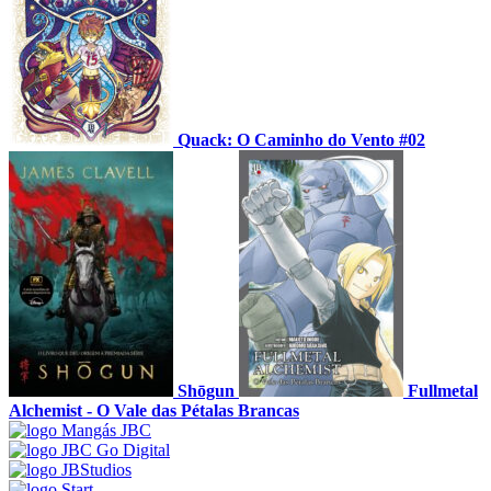
Quack: O Caminho do Vento #02
Shōgun
Fullmetal
Alchemist - O Vale das Pétalas Brancas