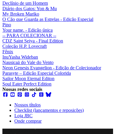
Declínio de um Homem
Diário dos Gatos: Yon & Mu
My Broken Mariko
O Cão que Guarda as Estrelas - Edição Especial
Pino
Your name. - Edição única
-- PARA COLECIONAR --
CDZ Saint Seiya - Final Edition
Coleção H.P. Lovecraft
Fênix
InuYasha Wideban
Nausicaä do Vale do Vento
Neon Genesis Evangelion - Edição de Colecionador
Parasyte – Edição Especial Colorida
Sailor Moon Eternal Editon
Soul Eater Perfect Edition
Nossas redes sociais
Nossos títulos
Checklist (lançamentos e reposições)
Loja JBC
Onde comprar