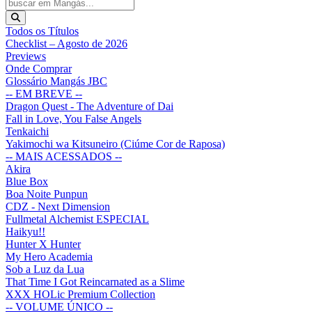
Todos os Títulos
Checklist – Agosto de 2026
Previews
Onde Comprar
Glossário Mangás JBC
-- EM BREVE --
Dragon Quest - The Adventure of Dai
Fall in Love, You False Angels
Tenkaichi
Yakimochi wa Kitsuneiro (Ciúme Cor de Raposa)
-- MAIS ACESSADOS --
Akira
Blue Box
Boa Noite Punpun
CDZ - Next Dimension
Fullmetal Alchemist ESPECIAL
Haikyu!!
Hunter X Hunter
My Hero Academia
Sob a Luz da Lua
That Time I Got Reincarnated as a Slime
XXX HOLic Premium Collection
-- VOLUME ÚNICO --