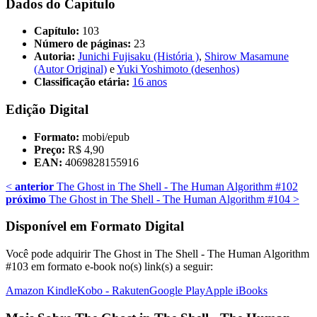
Dados do Capítulo
Capítulo:
103
Número de páginas:
23
Autoria:
Junichi Fujisaku (História )
,
Shirow Masamune
(Autor Original)
e
Yuki Yoshimoto (desenhos)
Classificação etária:
16 anos
Edição Digital
Formato:
mobi/epub
Preço:
R$ 4,90
EAN:
4069828155916
<
anterior
The Ghost in The Shell - The Human Algorithm #102
próximo
The Ghost in The Shell - The Human Algorithm #104
>
Disponível em Formato Digital
Você pode adquirir The Ghost in The Shell - The Human Algorithm
#103 em formato e-book no(s) link(s) a seguir:
Amazon Kindle
Kobo - Rakuten
Google Play
Apple iBooks