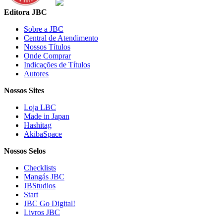
Editora JBC
Sobre a JBC
Central de Atendimento
Nossos Títulos
Onde Comprar
Indicações de Títulos
Autores
Nossos Sites
Loja LBC
Made in Japan
Hashitag
AkibaSpace
Nossos Selos
Checklists
Mangás JBC
JBStudios
Start
JBC Go Digital!
Livros JBC