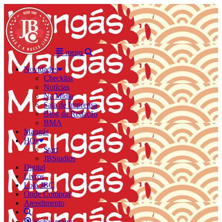
menu
Novidades
Checklist
Notícias
Na Mídia
Sala de Imprensa
Blog da Redação
BMA
Mangás
HQs
Start
JBStudios
Digital
Livros
Loja JBC
Onde Comprar
Atendimento
fechar menu