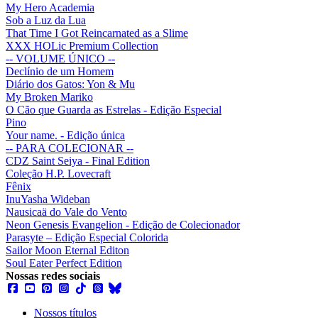
My Hero Academia
Sob a Luz da Lua
That Time I Got Reincarnated as a Slime
XXX HOLic Premium Collection
-- VOLUME ÚNICO --
Declínio de um Homem
Diário dos Gatos: Yon & Mu
My Broken Mariko
O Cão que Guarda as Estrelas - Edição Especial
Pino
Your name. - Edição única
-- PARA COLECIONAR --
CDZ Saint Seiya - Final Edition
Coleção H.P. Lovecraft
Fênix
InuYasha Wideban
Nausicaä do Vale do Vento
Neon Genesis Evangelion - Edição de Colecionador
Parasyte – Edição Especial Colorida
Sailor Moon Eternal Editon
Soul Eater Perfect Edition
Nossas redes sociais
Nossos títulos