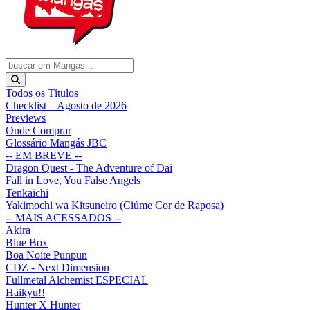
Todos os Títulos
Checklist – Agosto de 2026
Previews
Onde Comprar
Glossário Mangás JBC
-- EM BREVE --
Dragon Quest - The Adventure of Dai
Fall in Love, You False Angels
Tenkaichi
Yakimochi wa Kitsuneiro (Ciúme Cor de Raposa)
-- MAIS ACESSADOS --
Akira
Blue Box
Boa Noite Punpun
CDZ - Next Dimension
Fullmetal Alchemist ESPECIAL
Haikyu!!
Hunter X Hunter