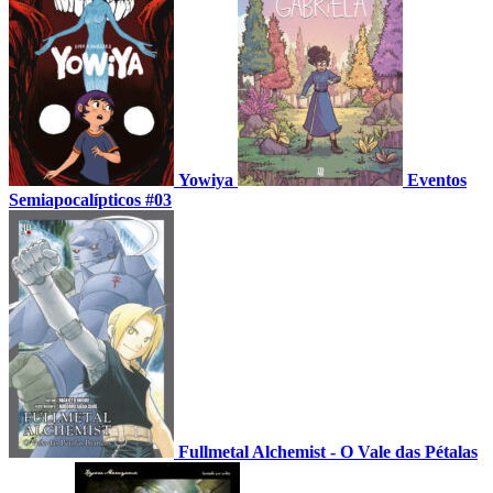
Yowiya
Eventos
Semiapocalípticos #03
Fullmetal Alchemist - O Vale das Pétalas