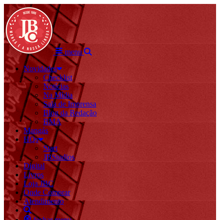
menu
Novidades
Checklist
Notícias
Na Mídia
Sala de Imprensa
Blog da Redação
BMA
Mangás
HQs
Start
JBStudios
Digital
Livros
Loja JBC
Onde Comprar
Atendimento
fechar menu