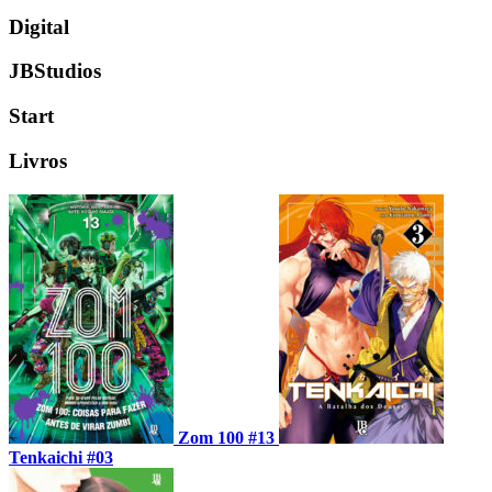
Digital
JBStudios
Start
Livros
Zom 100 #13
Tenkaichi #03