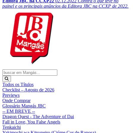
Editora JBC na CCXP22
02.12.2022
Confira o que teve no
painel e os principais anúncios da Editora JBC na CCXP de 2022.
Todos os Títulos
Checklist – Agosto de 2026
Previews
Onde Comprar
Glossário Mangás JBC
-- EM BREVE --
Dragon Quest - The Adventure of Dai
Fall in Love, You False Angels
Tenkaichi
Yakimochi wa Kitsuneiro (Ciúme Cor de Raposa)