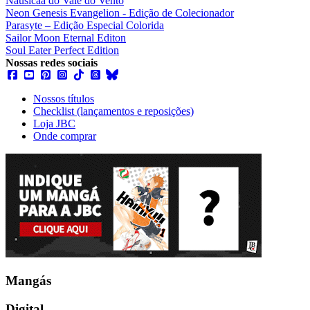
Nausicaä do Vale do Vento
Neon Genesis Evangelion - Edição de Colecionador
Parasyte – Edição Especial Colorida
Sailor Moon Eternal Editon
Soul Eater Perfect Edition
Nossas redes sociais
Nossos títulos
Checklist (lançamentos e reposições)
Loja JBC
Onde comprar
Mangás
Digital