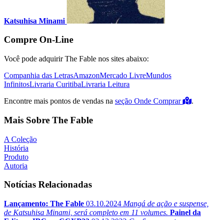
Katsuhisa Minami
Compre On-Line
Você pode adquirir The Fable nos sites abaixo:
Companhia das Letras
Amazon
Mercado Livre
Mundos
Infinitos
Livraria Curitiba
Livraria Leitura
Encontre mais pontos de vendas na
seção Onde Comprar
.
Mais Sobre The Fable
A Coleção
História
Produto
Autoria
Notícias Relacionadas
Lançamento: The Fable
03.10.2024
Mangá de ação e suspense,
de Katsuhisa Minami, será completo em 11 volumes.
Painel da