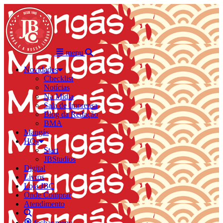
menu
Novidades
Checklist
Notícias
Na Mídia
Sala de Imprensa
Blog da Redação
BMA
Mangás
HQs
Start
JBStudios
Digital
Livros
Loja JBC
Onde Comprar
Atendimento
fechar menu