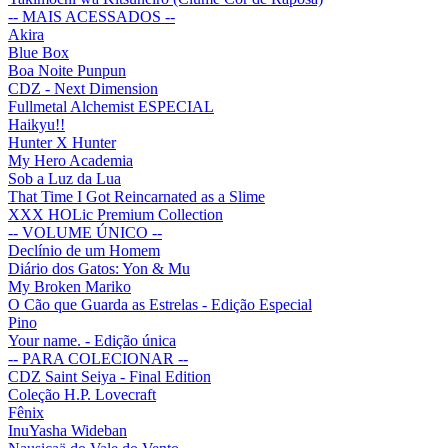
-- MAIS ACESSADOS --
Akira
Blue Box
Boa Noite Punpun
CDZ - Next Dimension
Fullmetal Alchemist ESPECIAL
Haikyu!!
Hunter X Hunter
My Hero Academia
Sob a Luz da Lua
That Time I Got Reincarnated as a Slime
XXX HOLic Premium Collection
-- VOLUME ÚNICO --
Declínio de um Homem
Diário dos Gatos: Yon & Mu
My Broken Mariko
O Cão que Guarda as Estrelas - Edição Especial
Pino
Your name. - Edição única
-- PARA COLECIONAR --
CDZ Saint Seiya - Final Edition
Coleção H.P. Lovecraft
Fênix
InuYasha Wideban