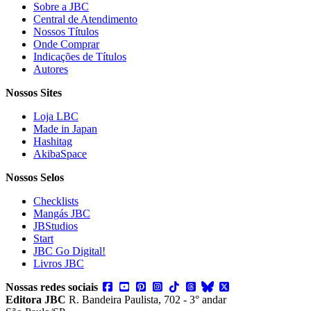
Sobre a JBC
Central de Atendimento
Nossos Títulos
Onde Comprar
Indicações de Títulos
Autores
Nossos Sites
Loja LBC
Made in Japan
Hashitag
AkibaSpace
Nossos Selos
Checklists
Mangás JBC
JBStudios
Start
JBC Go Digital!
Livros JBC
Nossas redes sociais
Editora JBC
R. Bandeira Paulista, 702 - 3° andar