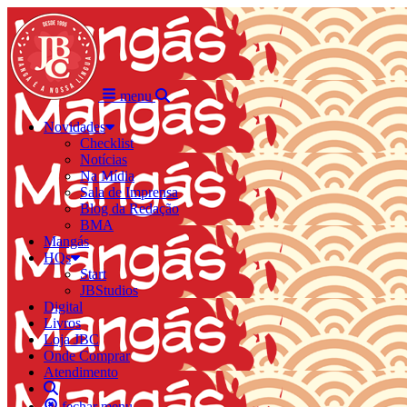
menu
Novidades
Checklist
Notícias
Na Mídia
Sala de Imprensa
Blog da Redação
BMA
Mangás
HQs
Start
JBStudios
Digital
Livros
Loja JBC
Onde Comprar
Atendimento
fechar menu