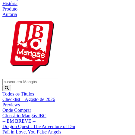
História
Produto
Autoria
Todos os Títulos
Checklist – Agosto de 2026
Previews
Onde Comprar
Glossário Mangás JBC
-- EM BREVE --
Dragon Quest - The Adventure of Dai
Fall in Love, You False Angels