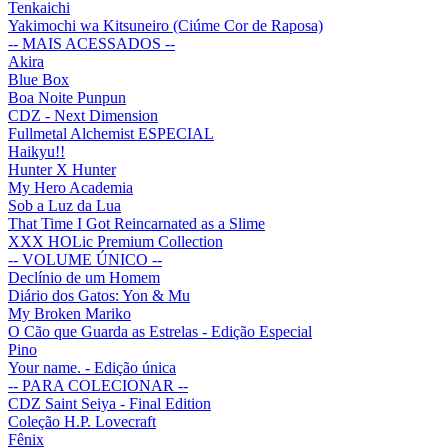
Tenkaichi
Yakimochi wa Kitsuneiro (Ciúme Cor de Raposa)
-- MAIS ACESSADOS --
Akira
Blue Box
Boa Noite Punpun
CDZ - Next Dimension
Fullmetal Alchemist ESPECIAL
Haikyu!!
Hunter X Hunter
My Hero Academia
Sob a Luz da Lua
That Time I Got Reincarnated as a Slime
XXX HOLic Premium Collection
-- VOLUME ÚNICO --
Declínio de um Homem
Diário dos Gatos: Yon & Mu
My Broken Mariko
O Cão que Guarda as Estrelas - Edição Especial
Pino
Your name. - Edição única
-- PARA COLECIONAR --
CDZ Saint Seiya - Final Edition
Coleção H.P. Lovecraft
Fênix