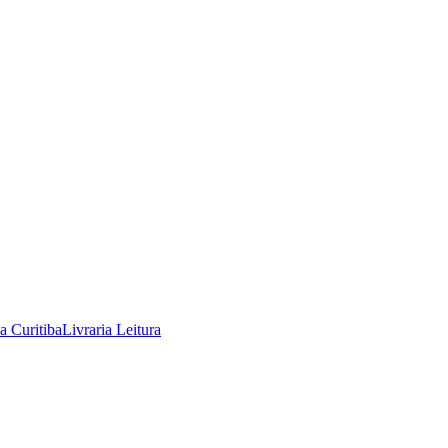
ia Curitiba
Livraria Leitura