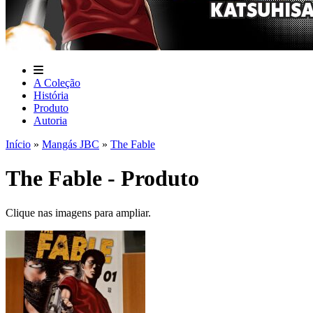
A Coleção
História
Produto
Autoria
Início
»
Mangás JBC
»
The Fable
The Fable - Produto
Clique nas imagens para ampliar.