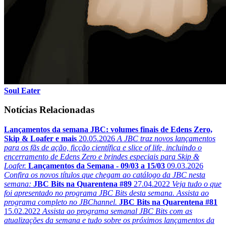
Soul Eater
Notícias Relacionadas
Lançamentos da semana JBC: volumes finais de Edens Zero,
Skip & Loafer e mais
20.05.2026
A JBC traz novos lançamentos
para os fãs de ação, ficção científica e slice of life, incluindo o
encerramento de Edens Zero e brindes especiais para Skip &
Loafer.
Lançamentos da Semana - 09/03 a 15/03
09.03.2026
Confira os novos títulos que chegam ao catálogo da JBC nesta
semana:
JBC Bits na Quarentena #89
27.04.2022
Veja tudo o que
foi apresentado no programa JBC Bits desta semana. Assista ao
programa completo no JBChannel.
JBC Bits na Quarentena #81
15.02.2022
Assista ao programa semanal JBC Bits com as
atualizações da semana e tudo sobre os próximos lançamentos da