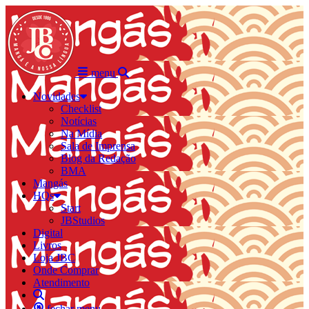
menu
Novidades
Checklist
Notícias
Na Mídia
Sala de Imprensa
Blog da Redação
BMA
Mangás
HQs
Start
JBStudios
Digital
Livros
Loja JBC
Onde Comprar
Atendimento
fechar menu