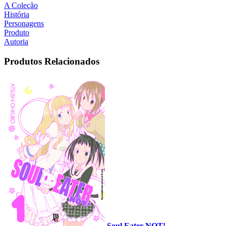
A Coleção
História
Personagens
Produto
Autoria
Produtos Relacionados
Soul Eater NOT!