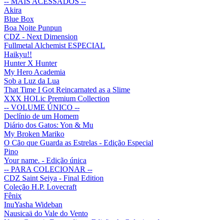
-- MAIS ACESSADOS --
Akira
Blue Box
Boa Noite Punpun
CDZ - Next Dimension
Fullmetal Alchemist ESPECIAL
Haikyu!!
Hunter X Hunter
My Hero Academia
Sob a Luz da Lua
That Time I Got Reincarnated as a Slime
XXX HOLic Premium Collection
-- VOLUME ÚNICO --
Declínio de um Homem
Diário dos Gatos: Yon & Mu
My Broken Mariko
O Cão que Guarda as Estrelas - Edição Especial
Pino
Your name. - Edição única
-- PARA COLECIONAR --
CDZ Saint Seiya - Final Edition
Coleção H.P. Lovecraft
Fênix
InuYasha Wideban
Nausicaä do Vale do Vento