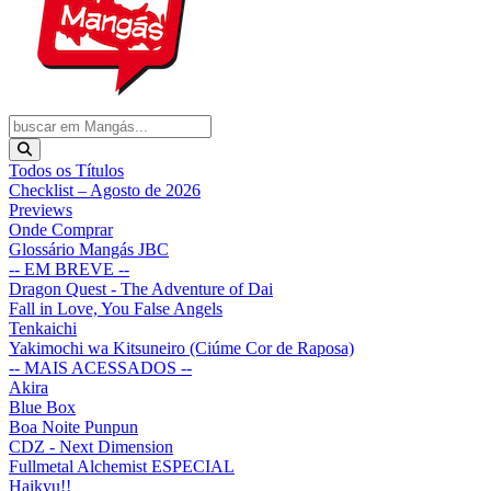
Todos os Títulos
Checklist – Agosto de 2026
Previews
Onde Comprar
Glossário Mangás JBC
-- EM BREVE --
Dragon Quest - The Adventure of Dai
Fall in Love, You False Angels
Tenkaichi
Yakimochi wa Kitsuneiro (Ciúme Cor de Raposa)
-- MAIS ACESSADOS --
Akira
Blue Box
Boa Noite Punpun
CDZ - Next Dimension
Fullmetal Alchemist ESPECIAL
Haikyu!!