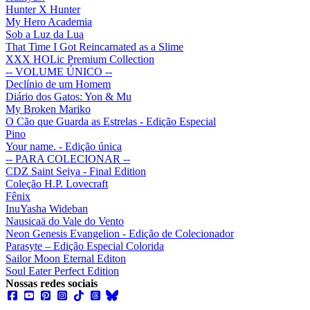
Hunter X Hunter
My Hero Academia
Sob a Luz da Lua
That Time I Got Reincarnated as a Slime
XXX HOLic Premium Collection
-- VOLUME ÚNICO --
Declínio de um Homem
Diário dos Gatos: Yon & Mu
My Broken Mariko
O Cão que Guarda as Estrelas - Edição Especial
Pino
Your name. - Edição única
-- PARA COLECIONAR --
CDZ Saint Seiya - Final Edition
Coleção H.P. Lovecraft
Fênix
InuYasha Wideban
Nausicaä do Vale do Vento
Neon Genesis Evangelion - Edição de Colecionador
Parasyte – Edição Especial Colorida
Sailor Moon Eternal Editon
Soul Eater Perfect Edition
Nossas redes sociais