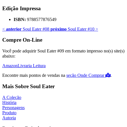
Edição Impressa
ISBN:
9788577876549
<
anterior
Soul Eater #08
próximo
Soul Eater #10
>
Compre On-Line
Você pode adquirir Soul Eater #09 em formato impresso no(s) site(s)
abaixo:
Amazon
Livraria Leitura
Encontre mais pontos de vendas na
seção Onde Comprar
.
Mais Sobre Soul Eater
A Coleção
História
Personagens
Produto
Autoria