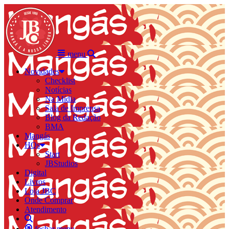
menu
Novidades
Checklist
Notícias
Na Mídia
Sala de Imprensa
Blog da Redação
BMA
Mangás
HQs
Start
JBStudios
Digital
Livros
Loja JBC
Onde Comprar
Atendimento
fechar menu