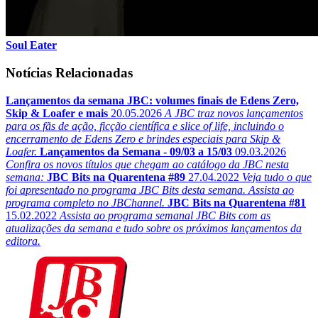
Soul Eater
Notícias Relacionadas
Lançamentos da semana JBC: volumes finais de Edens Zero,
Skip & Loafer e mais
20.05.2026
A JBC traz novos lançamentos
para os fãs de ação, ficção científica e slice of life, incluindo o
encerramento de Edens Zero e brindes especiais para Skip &
Loafer.
Lançamentos da Semana - 09/03 a 15/03
09.03.2026
Confira os novos títulos que chegam ao catálogo da JBC nesta
semana:
JBC Bits na Quarentena #89
27.04.2022
Veja tudo o que
foi apresentado no programa JBC Bits desta semana. Assista ao
programa completo no JBChannel.
JBC Bits na Quarentena #81
15.02.2022
Assista ao programa semanal JBC Bits com as
atualizações da semana e tudo sobre os próximos lançamentos da
editora.