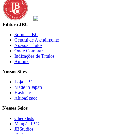
Editora JBC
Sobre a JBC
Central de Atendimento
Nossos Títulos
Onde Comprar
Indicações de Títulos
Autores
Nossos Sites
Loja LBC
Made in Japan
Hashitag
AkibaSpace
Nossos Selos
Checklists
Mangás JBC
JBStudios