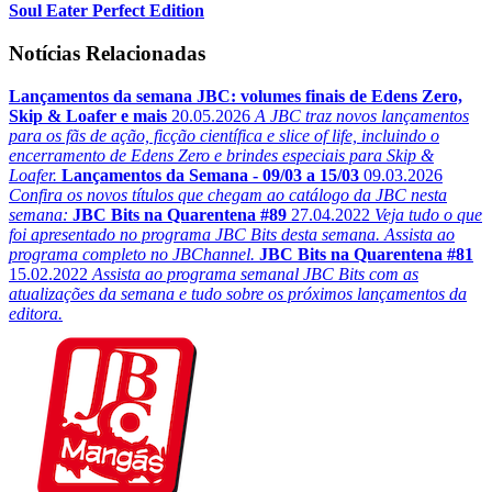
Soul Eater Perfect Edition
Notícias Relacionadas
Lançamentos da semana JBC: volumes finais de Edens Zero,
Skip & Loafer e mais
20.05.2026
A JBC traz novos lançamentos
para os fãs de ação, ficção científica e slice of life, incluindo o
encerramento de Edens Zero e brindes especiais para Skip &
Loafer.
Lançamentos da Semana - 09/03 a 15/03
09.03.2026
Confira os novos títulos que chegam ao catálogo da JBC nesta
semana:
JBC Bits na Quarentena #89
27.04.2022
Veja tudo o que
foi apresentado no programa JBC Bits desta semana. Assista ao
programa completo no JBChannel.
JBC Bits na Quarentena #81
15.02.2022
Assista ao programa semanal JBC Bits com as
atualizações da semana e tudo sobre os próximos lançamentos da
editora.