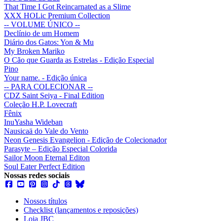
That Time I Got Reincarnated as a Slime
XXX HOLic Premium Collection
-- VOLUME ÚNICO --
Declínio de um Homem
Diário dos Gatos: Yon & Mu
My Broken Mariko
O Cão que Guarda as Estrelas - Edição Especial
Pino
Your name. - Edição única
-- PARA COLECIONAR --
CDZ Saint Seiya - Final Edition
Coleção H.P. Lovecraft
Fênix
InuYasha Wideban
Nausicaä do Vale do Vento
Neon Genesis Evangelion - Edição de Colecionador
Parasyte – Edição Especial Colorida
Sailor Moon Eternal Editon
Soul Eater Perfect Edition
Nossas redes sociais
Nossos títulos
Checklist (lançamentos e reposições)
Loja JBC