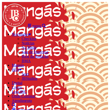
menu
Novidades
Checklist
Notícias
Na Mídia
Sala de Imprensa
Blog da Redação
BMA
Mangás
HQs
Start
JBStudios
Digital
Livros
Loja JBC
Onde Comprar
Atendimento
fechar menu