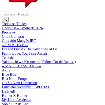
Todos os Títulos
Checklist – Agosto de 2026
Previews
Onde Comprar
Glossário Mangás JBC
-- EM BREVE --
Dragon Quest - The Adventure of Dai
Fall in Love, You False Angels
Tenkaichi
Yakimochi wa Kitsuneiro (Ciúme Cor de Raposa)
-- MAIS ACESSADOS --
Akira
Blue Box
Boa Noite Punpun
CDZ - Next Dimension
Fullmetal Alchemist ESPECIAL
Haikyu!!
Hunter X Hunter
My Hero Academia
Sob a Luz da Lua