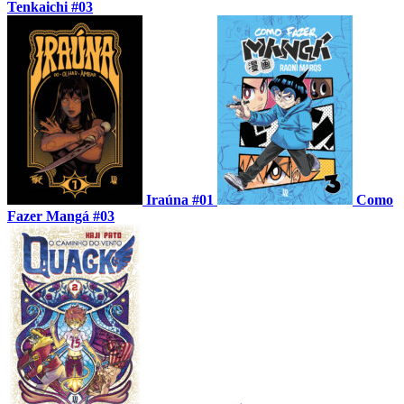
Tenkaichi #03
Iraúna #01
Como
Fazer Mangá #03