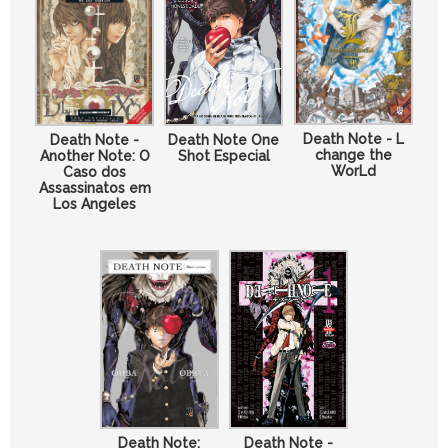
Death Note - L
Death Note One
Death Note -
change the
Shot Especial
Another Note: O
WorLd
Caso dos
Assassinatos em
Los Angeles
Death Note:
Death Note -