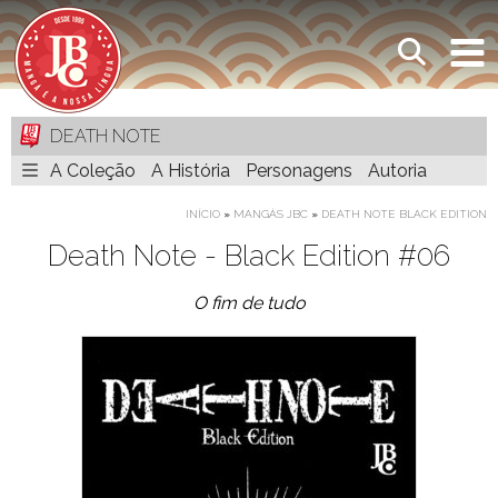
DEATH NOTE
A Coleção
A História
Personagens
Autoria
INÍCIO
»
MANGÁS JBC
»
DEATH NOTE BLACK EDITION
Death Note - Black Edition #06
O fim de tudo