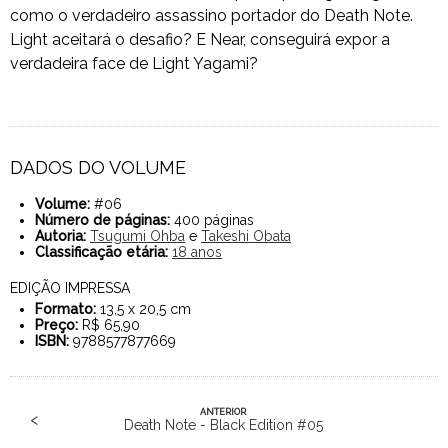
como o verdadeiro assassino portador do Death Note.
Light aceitará o desafio? E Near, conseguirá expor a
verdadeira face de Light Yagami?
DADOS DO VOLUME
Volume:
#06
Número de páginas:
400 páginas
Autoria:
Tsugumi Ohba
e
Takeshi Obata
Classificação etária:
18 anos
EDIÇÃO IMPRESSA
Formato:
13,5 x 20,5 cm
Preço:
R$ 65,90
ISBN:
9788577877669
ANTERIOR
<
Death Note - Black Edition #05