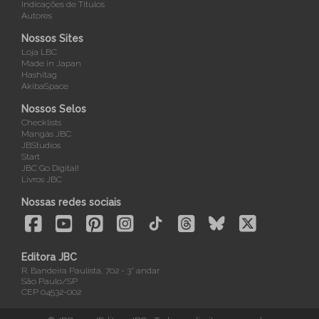
Indicações de Títulos
Autores
Nossos Sites
Loja LBC
Made in Japan
Hashitag
AkibaSpace
Nossos Selos
Checklists
Mangás JBC
JBStudios
Start
JBC Go Digital!
Livros JBC
Nossas redes sociais
Editora JBC
R. Bandeira Paulista, 702 - 3° andar
São Paulo/SP
CEP 04532-002