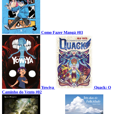
Como Fazer Mangá #03
Yowiya
Quack: O
Caminho do Vento #02