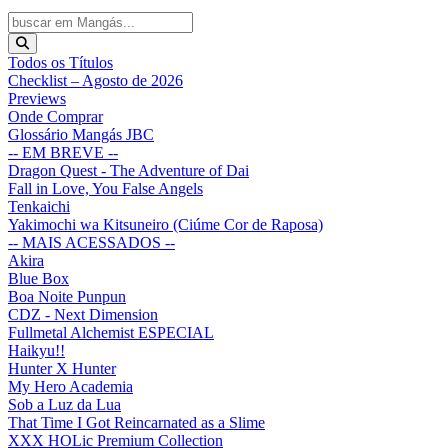
Todos os Títulos
Checklist – Agosto de 2026
Previews
Onde Comprar
Glossário Mangás JBC
-- EM BREVE --
Dragon Quest - The Adventure of Dai
Fall in Love, You False Angels
Tenkaichi
Yakimochi wa Kitsuneiro (Ciúme Cor de Raposa)
-- MAIS ACESSADOS --
Akira
Blue Box
Boa Noite Punpun
CDZ - Next Dimension
Fullmetal Alchemist ESPECIAL
Haikyu!!
Hunter X Hunter
My Hero Academia
Sob a Luz da Lua
That Time I Got Reincarnated as a Slime
XXX HOLic Premium Collection