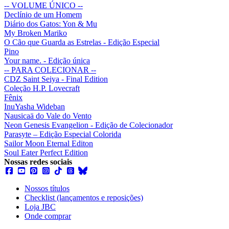
-- VOLUME ÚNICO --
Declínio de um Homem
Diário dos Gatos: Yon & Mu
My Broken Mariko
O Cão que Guarda as Estrelas - Edição Especial
Pino
Your name. - Edição única
-- PARA COLECIONAR --
CDZ Saint Seiya - Final Edition
Coleção H.P. Lovecraft
Fênix
InuYasha Wideban
Nausicaä do Vale do Vento
Neon Genesis Evangelion - Edição de Colecionador
Parasyte – Edição Especial Colorida
Sailor Moon Eternal Editon
Soul Eater Perfect Edition
Nossas redes sociais
Nossos títulos
Checklist (lançamentos e reposições)
Loja JBC
Onde comprar