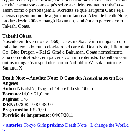
de chá e sentar-se com os pés sobre a cadeira enquanto trabalha –
assim como o personagem L. Acredita-se que Tsugumi Ohba seja
apenas o pseudônimo de algum autor famoso. Além de Death Note,
produz desde 2008 o mangá Bakuman, também em parceria com
Takeshi Obata.
Takeshi Obata
Nascido em fevereiro de 1969, Takeshi Obata é um mangaká cujo
trabalho tem sido muito elogiado pela arte de Death Note, Hikaru no
Go, Blue Dragon – Ral Ω Grad e Bakuman. Obata normalmente
atua como ilustrador, em parceria com um roteirista. Trabalhou com
outros mangakás respeitados, como Nobuhiro Watsuki, autor de
Samurai X.
Death Note – Another Note: O Caso dos Assassinatos em Los
Angeles
Autor:
NisioisiN, Tsugumi Ohba/Takeshi Obata
Formato:
14,0 x 21,0 cm
Páginas:
176
ISBN:
978-85-7787-389-0
Preço médio:
R$29,90
Previsão de lançamento:
04/07/2011
<
anterior
Tokyo Girls
próximo
Death Note - L change the WorLd
>