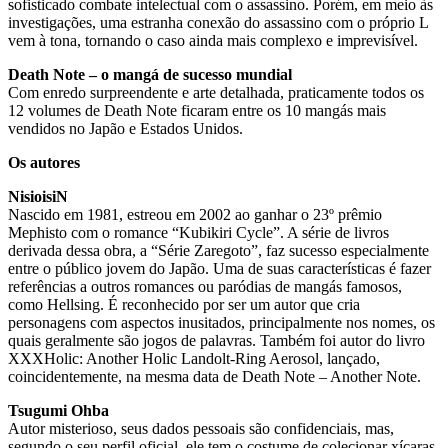
sofisticado combate intelectual com o assassino. Porém, em meio às
investigações, uma estranha conexão do assassino com o próprio L
vem à tona, tornando o caso ainda mais complexo e imprevisível.
Death Note – o mangá de sucesso mundial
Com enredo surpreendente e arte detalhada, praticamente todos os
12 volumes de Death Note ficaram entre os 10 mangás mais
vendidos no Japão e Estados Unidos.
Os autores
NisioisiN
Nascido em 1981, estreou em 2002 ao ganhar o 23º prêmio
Mephisto com o romance “Kubikiri Cycle”. A série de livros
derivada dessa obra, a “Série Zaregoto”, faz sucesso especialmente
entre o público jovem do Japão. Uma de suas características é fazer
referências a outros romances ou paródias de mangás famosos,
como Hellsing. É reconhecido por ser um autor que cria
personagens com aspectos inusitados, principalmente nos nomes, os
quais geralmente são jogos de palavras. Também foi autor do livro
XXXHolic: Another Holic Landolt-Ring Aerosol, lançado,
coincidentemente, na mesma data de Death Note – Another Note.
Tsugumi Ohba
Autor misterioso, seus dados pessoais são confidenciais, mas,
segundo o seu perfil oficial, ele tem o costume de colecionar xícaras