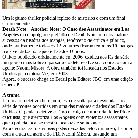
Um legítimo thriller policial repleto de mistérios e com um final
surpreendente.
Death Note – Another Note: O Caso dos Assassinatos em Los
Angeles
é o empolgante prelúdio de Death Note, um dos maiores
sucessos da história dos mangás, fenômeno de crítica e público,
onde praticamente todos os 12 volumes ficaram entre os 10 mangás
mais vendidos no Japão e Estados Unidos.
O livro publicado originalmente em 2006, explica aos fãs da série
um pouco mais sobre o passado do detetive L e sua conexão com a
agente Naomi Misora. A obra também foi lançada nos Estados
Unidos pela editora Viz, em 2008.
Agora, o sucesso chega ao Brasil pela Editora JBC, em uma edição
especial!
A trama
L, o maior detetive do mundo, está de volta para desvendar uma
série de mortes ocorridas em uma das maiores cidades dos Estados
Unidos. O genial detetive está no encalço de um serial killer frio e
calculista, que aterroriza Los Angeles com violentos assassinatos
que a polícia local se mostra incapaz de solucionar.
Para decifrar as misteriosas pistas deixadas pelo criminoso, L conta
com a ajuda da agente do FBI Naomi Misora, travando um