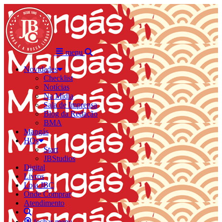
menu
Novidades
Checklist
Notícias
Na Mídia
Sala de Imprensa
Blog da Redação
BMA
Mangás
HQs
Start
JBStudios
Digital
Livros
Loja JBC
Onde Comprar
Atendimento
fechar menu