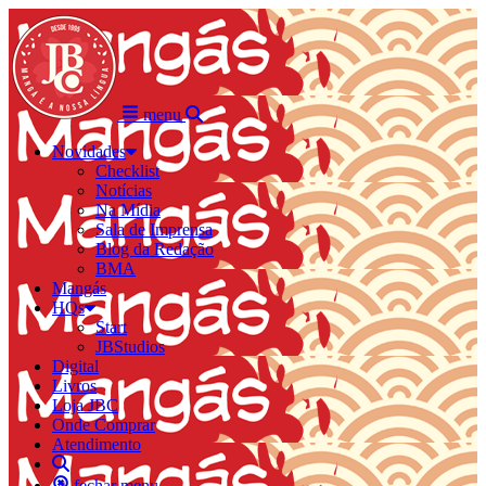
menu
Novidades
Checklist
Notícias
Na Mídia
Sala de Imprensa
Blog da Redação
BMA
Mangás
HQs
Start
JBStudios
Digital
Livros
Loja JBC
Onde Comprar
Atendimento
fechar menu