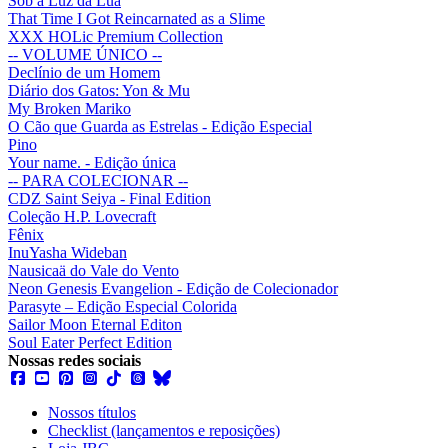
Sob a Luz da Lua
That Time I Got Reincarnated as a Slime
XXX HOLic Premium Collection
-- VOLUME ÚNICO --
Declínio de um Homem
Diário dos Gatos: Yon & Mu
My Broken Mariko
O Cão que Guarda as Estrelas - Edição Especial
Pino
Your name. - Edição única
-- PARA COLECIONAR --
CDZ Saint Seiya - Final Edition
Coleção H.P. Lovecraft
Fênix
InuYasha Wideban
Nausicaä do Vale do Vento
Neon Genesis Evangelion - Edição de Colecionador
Parasyte – Edição Especial Colorida
Sailor Moon Eternal Editon
Soul Eater Perfect Edition
Nossas redes sociais
Nossos títulos
Checklist (lançamentos e reposições)