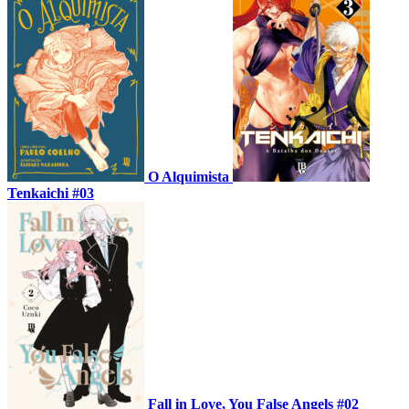
O Alquimista
Tenkaichi #03
Fall in Love, You False Angels #02