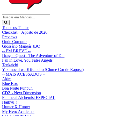
Todos os Títulos
Checklist – Agosto de 2026
Previews
Onde Comprar
Glossário Mangás JBC
-- EM BREVE --
Dragon Quest - The Adventure of Dai
Fall in Love, You False Angels
Tenkaichi
Yakimochi wa Kitsuneiro (Ciúme Cor de Raposa)
-- MAIS ACESSADOS --
Akira
Blue Box
Boa Noite Punpun
CDZ - Next Dimension
Fullmetal Alchemist ESPECIAL
Haikyu!!
Hunter X Hunter
My Hero Academia