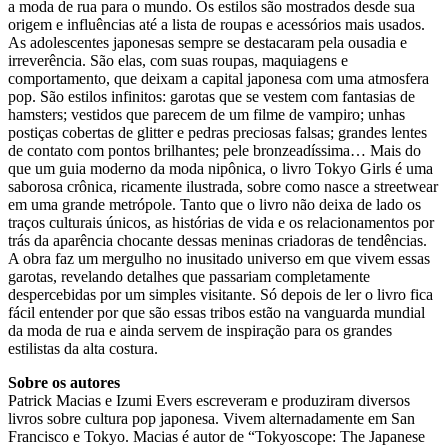
a moda de rua para o mundo. Os estilos são mostrados desde sua
origem e influências até a lista de roupas e acessórios mais usados.
As adolescentes japonesas sempre se destacaram pela ousadia e
irreverência. São elas, com suas roupas, maquiagens e
comportamento, que deixam a capital japonesa com uma atmosfera
pop. São estilos infinitos: garotas que se vestem com fantasias de
hamsters; vestidos que parecem de um filme de vampiro; unhas
postiças cobertas de glitter e pedras preciosas falsas; grandes lentes
de contato com pontos brilhantes; pele bronzeadíssima… Mais do
que um guia moderno da moda nipônica, o livro Tokyo Girls é uma
saborosa crônica, ricamente ilustrada, sobre como nasce a streetwear
em uma grande metrópole. Tanto que o livro não deixa de lado os
traços culturais únicos, as histórias de vida e os relacionamentos por
trás da aparência chocante dessas meninas criadoras de tendências.
A obra faz um mergulho no inusitado universo em que vivem essas
garotas, revelando detalhes que passariam completamente
despercebidas por um simples visitante. Só depois de ler o livro fica
fácil entender por que são essas tribos estão na vanguarda mundial
da moda de rua e ainda servem de inspiração para os grandes
estilistas da alta costura.
Sobre os autores
Patrick Macias e Izumi Evers escreveram e produziram diversos
livros sobre cultura pop japonesa. Vivem alternadamente em San
Francisco e Tokyo. Macias é autor de “Tokyoscope: The Japanese