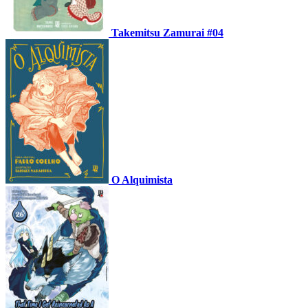
Takemitsu Zamurai #04
O Alquimista