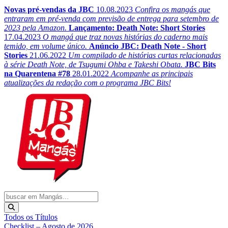
Novas pré-vendas da JBC
10.08.2023
Confira os mangás que
entraram em pré-venda com previsão de entrega para setembro de
2023 pela Amazon.
Lançamento: Death Note: Short Stories
17.04.2023
O mangá que traz novas histórias do caderno mais
temido, em volume único.
Anúncio JBC: Death Note - Short
Stories
21.06.2022
Um compilado de histórias curtas relacionadas
à série Death Note, de Tsugumi Ohba e Takeshi Obata.
JBC Bits
na Quarentena #78
28.01.2022
Acompanhe as principais
atualizações da redação com o programa JBC Bits!
Todos os Títulos
Checklist – Agosto de 2026