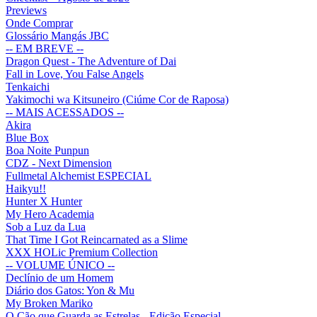
Previews
Onde Comprar
Glossário Mangás JBC
-- EM BREVE --
Dragon Quest - The Adventure of Dai
Fall in Love, You False Angels
Tenkaichi
Yakimochi wa Kitsuneiro (Ciúme Cor de Raposa)
-- MAIS ACESSADOS --
Akira
Blue Box
Boa Noite Punpun
CDZ - Next Dimension
Fullmetal Alchemist ESPECIAL
Haikyu!!
Hunter X Hunter
My Hero Academia
Sob a Luz da Lua
That Time I Got Reincarnated as a Slime
XXX HOLic Premium Collection
-- VOLUME ÚNICO --
Declínio de um Homem
Diário dos Gatos: Yon & Mu
My Broken Mariko
O Cão que Guarda as Estrelas - Edição Especial