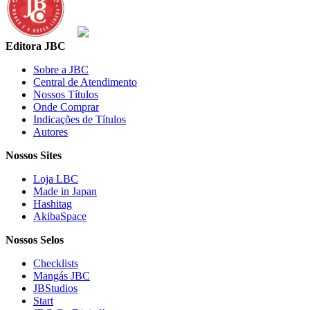
Editora JBC
Sobre a JBC
Central de Atendimento
Nossos Títulos
Onde Comprar
Indicações de Títulos
Autores
Nossos Sites
Loja LBC
Made in Japan
Hashitag
AkibaSpace
Nossos Selos
Checklists
Mangás JBC
JBStudios
Start