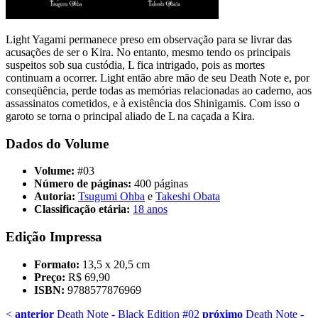
Light Yagami permanece preso em observação para se livrar das
acusações de ser o Kira. No entanto, mesmo tendo os principais
suspeitos sob sua custódia, L fica intrigado, pois as mortes
continuam a ocorrer. Light então abre mão de seu Death Note e, por
conseqüência, perde todas as memórias relacionadas ao caderno, aos
assassinatos cometidos, e à existência dos Shinigamis. Com isso o
garoto se torna o principal aliado de L na caçada a Kira.
Dados do Volume
Volume:
#03
Número de páginas:
400 páginas
Autoria:
Tsugumi Ohba
e
Takeshi Obata
Classificação etária:
18 anos
Edição Impressa
Formato:
13,5 x 20,5 cm
Preço:
R$ 69,90
ISBN:
9788577876969
<
anterior
Death Note - Black Edition #02
próximo
Death Note -