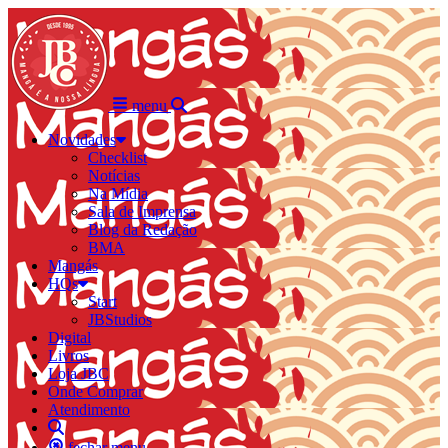
menu
Novidades
Checklist
Notícias
Na Mídia
Sala de Imprensa
Blog da Redação
BMA
Mangás
HQs
Start
JBStudios
Digital
Livros
Loja JBC
Onde Comprar
Atendimento
fechar menu