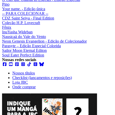
Pino
Your name. - Edição única
-- PARA COLECIONAR --
CDZ Saint Seiya - Final Edition
Coleção H.P. Lovecraft
Fênix
InuYasha Wideban
Nausicaä do Vale do Vento
Neon Genesis Evangelion - Edição de Colecionador
Parasyte – Edição Especial Colorida
Sailor Moon Eternal Editon
Soul Eater Perfect Edition
Nossas redes sociais
Nossos títulos
Checklist (lançamentos e reposições)
Loja JBC
Onde comprar