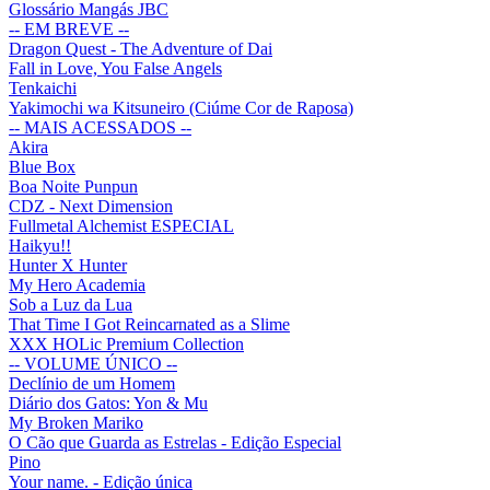
Glossário Mangás JBC
-- EM BREVE --
Dragon Quest - The Adventure of Dai
Fall in Love, You False Angels
Tenkaichi
Yakimochi wa Kitsuneiro (Ciúme Cor de Raposa)
-- MAIS ACESSADOS --
Akira
Blue Box
Boa Noite Punpun
CDZ - Next Dimension
Fullmetal Alchemist ESPECIAL
Haikyu!!
Hunter X Hunter
My Hero Academia
Sob a Luz da Lua
That Time I Got Reincarnated as a Slime
XXX HOLic Premium Collection
-- VOLUME ÚNICO --
Declínio de um Homem
Diário dos Gatos: Yon & Mu
My Broken Mariko
O Cão que Guarda as Estrelas - Edição Especial
Pino
Your name. - Edição única