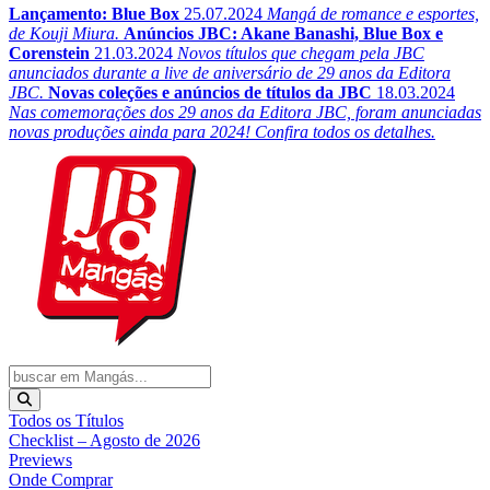
Lançamento: Blue Box
25.07.2024
Mangá de romance e esportes,
de Kouji Miura.
Anúncios JBC: Akane Banashi, Blue Box e
Corenstein
21.03.2024
Novos títulos que chegam pela JBC
anunciados durante a live de aniversário de 29 anos da Editora
JBC.
Novas coleções e anúncios de títulos da JBC
18.03.2024
Nas comemorações dos 29 anos da Editora JBC, foram anunciadas
novas produções ainda para 2024! Confira todos os detalhes.
Todos os Títulos
Checklist – Agosto de 2026
Previews
Onde Comprar