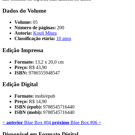
Dados do Volume
Volume:
05
Número de páginas:
200
Autoria:
Kouji Miura
Classificação etária:
10 anos
Edição Impressa
Formato:
13,2 x 20,0 cm
Preço:
R$ 43,90
ISBN:
9786555948547
Edição Digital
Formato:
mobi/epub
Preço:
R$ 14,90
ISBN (epub):
9788545716440
ISBN (mobi):
9788545716440
<
anterior
Blue Box #04
próximo
Blue Box #06
>
Disponível em Formato Digital