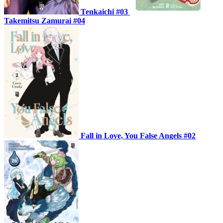
Tenkaichi #03
Takemitsu Zamurai #04
Fall in Love, You False Angels #02