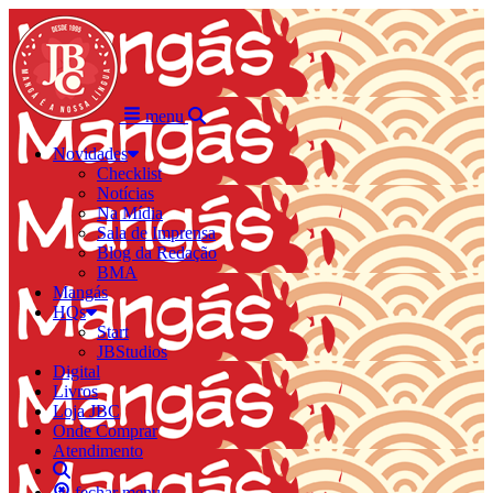
menu
Novidades
Checklist
Notícias
Na Mídia
Sala de Imprensa
Blog da Redação
BMA
Mangás
HQs
Start
JBStudios
Digital
Livros
Loja JBC
Onde Comprar
Atendimento
fechar menu