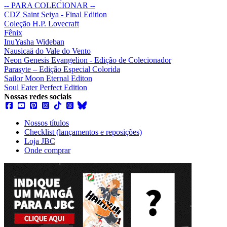
-- PARA COLECIONAR --
CDZ Saint Seiya - Final Edition
Coleção H.P. Lovecraft
Fênix
InuYasha Wideban
Nausicaä do Vale do Vento
Neon Genesis Evangelion - Edição de Colecionador
Parasyte – Edição Especial Colorida
Sailor Moon Eternal Editon
Soul Eater Perfect Edition
Nossas redes sociais
Nossos títulos
Checklist (lançamentos e reposições)
Loja JBC
Onde comprar