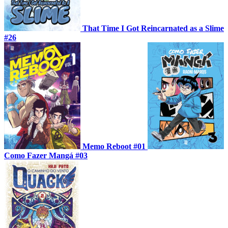
That Time I Got Reincarnated as a Slime
#26
Memo Reboot #01
Como Fazer Mangá #03