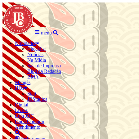
menu
Novidades
Checklist
Notícias
Na Mídia
Sala de Imprensa
Blog da Redação
BMA
Mangás
HQs
Start
JBStudios
Digital
Livros
Loja JBC
Onde Comprar
Atendimento
fechar menu