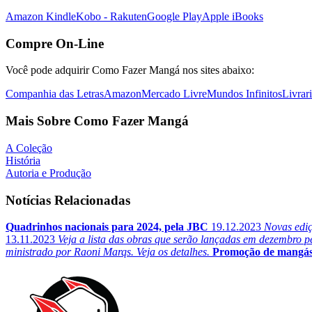
Amazon Kindle
Kobo - Rakuten
Google Play
Apple iBooks
Compre On-Line
Você pode adquirir Como Fazer Mangá nos sites abaixo:
Companhia das Letras
Amazon
Mercado Livre
Mundos Infinitos
Livrar
Mais Sobre Como Fazer Mangá
A Coleção
História
Autoria e Produção
Notícias Relacionadas
Quadrinhos nacionais para 2024, pela JBC
19.12.2023
Novas ediç
13.11.2023
Veja a lista das obras que serão lançadas em dezembro p
ministrado por Raoni Marqs. Veja os detalhes.
Promoção de mangás 