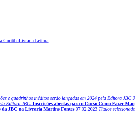
ia Curitiba
Livraria Leitura
ões e quadrinhos inéditos serão lançadas em 2024 pela Editora JBC
J
ela Editora JBC.
Inscrições abertas para o Curso Como Fazer Ma
da JBC na Livraria Martins Fontes
07.02.2023
Títulos selecionad