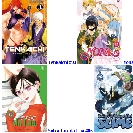
Tenkaichi #03
Yona
Sob a Luz da Lua #06