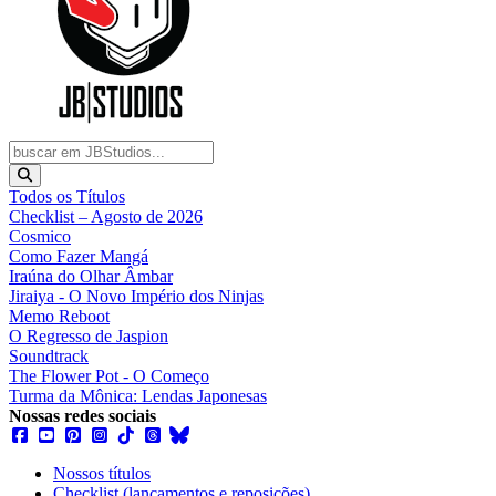
Todos os Títulos
Checklist – Agosto de 2026
Cosmico
Como Fazer Mangá
Iraúna do Olhar Âmbar
Jiraiya - O Novo Império dos Ninjas
Memo Reboot
O Regresso de Jaspion
Soundtrack
The Flower Pot - O Começo
Turma da Mônica: Lendas Japonesas
Nossas redes sociais
Nossos títulos
Checklist (lançamentos e reposições)