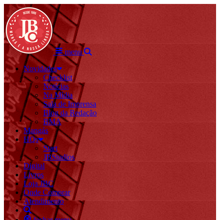
menu
Novidades
Checklist
Notícias
Na Mídia
Sala de Imprensa
Blog da Redação
BMA
Mangás
HQs
Start
JBStudios
Digital
Livros
Loja JBC
Onde Comprar
Atendimento
fechar menu