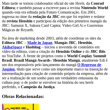
Mais tarde se tornou colaborador oficial do site Herói, da
Conrad
Editora
; e também passar a escrever para a revista
Nintendo World
quando esta era editada pela Futuro Comunicação. Em 2001,
ingressa no time da
redação da JBC
em que foi repórter e redator
da
revista Henshin
e participou da edição dos primeiros mangás da
JBC: Samurai X, Sakura Card Captor, Video Girl Ai e Guerreiras
Mágicas de Reyarth.
Na área de marketing desde 2003, além de coordenar os sites da
Editora JBC
–
Made in Japan
,
Mangás JBC
,
Henshin
,
AkibaSpace
e
Hashitag
– iniciou a investida de conteúdos em
vídeo da editora, com a criação do
Henshin Online
e do
JBC Bits
no YouTube. À frente de projetos como o
World Cosplay Summit
Brasil
,
Brazil Mangá Awards
/
Henshin Mangá
, atualmente Edi é
um dos responsáveis pelo lançamento do mangá
O Regresso de
Jaspion
, título que serve como um importante marco na transição de
intermediação para criação de conteúdo próprio da empresa, além de
ser a realização de um sonho para um verdadeiro entusiasta da
cultura pop: o de poder se envolver na história do seu herói
preferido, o
Campeão da Justiça
.
Obras Relacionadas: