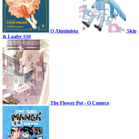
O Alquimista
Skip
& Loafer #10
The Flower Pot - O Começo