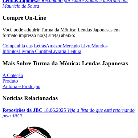
Lendas Japonesas
Recontado por André Kondo e ilustrado por
Mauricio de Sousa
Compre On-Line
Você pode adquirir Turma da Mônica: Lendas Japonesas em
formato impresso no(s) site(s) abaixo:
Companhia das Letras
Amazon
Mercado Livre
Mundos
Infinitos
Livraria Curitiba
Livraria Leitura
Mais Sobre Turma da Mônica: Lendas Japonesas
A Coleção
Produto
Autoria e Produção
Notícias Relacionadas
Reposições da JBC
18.06.2025
Veja a lista do que está retornando
pela JBC!