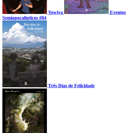
Yowiya
Eventos
Semiapocalípticos #04
Três Dias de Felicidade