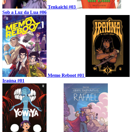
Tenkaichi #03
Sob a Luz da Lua #06
Memo Reboot #01
Iraúna #01