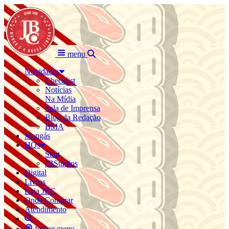
menu
Novidades
Checklist
Notícias
Na Mídia
Sala de Imprensa
Blog da Redação
BMA
Mangás
HQs
Start
JBStudios
Digital
Livros
Loja JBC
Onde Comprar
Atendimento
fechar menu