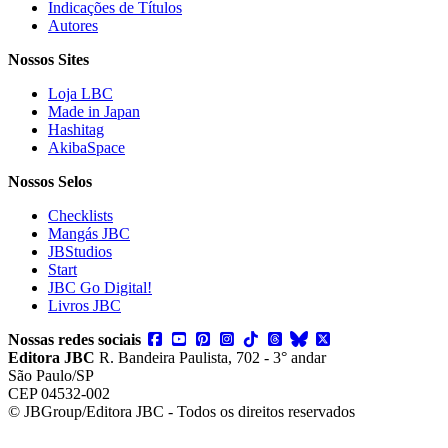
Indicações de Títulos
Autores
Nossos Sites
Loja LBC
Made in Japan
Hashitag
AkibaSpace
Nossos Selos
Checklists
Mangás JBC
JBStudios
Start
JBC Go Digital!
Livros JBC
Nossas redes sociais
Editora JBC
R. Bandeira Paulista, 702 - 3° andar
São Paulo/SP
CEP 04532-002
© JBGroup/Editora JBC - Todos os direitos reservados