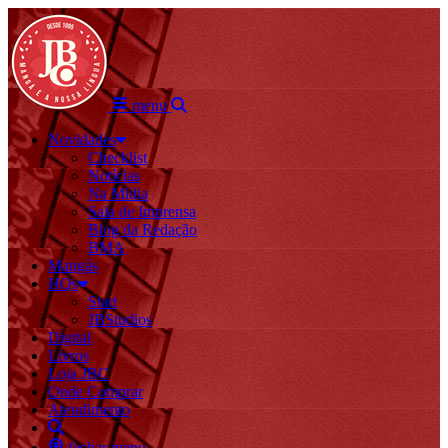
menu
Novidades
Checklist
Notícias
Na Mídia
Sala de Imprensa
Blog da Redação
BMA
Mangás
HQs
Start
JBStudios
Digital
Livros
Loja JBC
Onde Comprar
Atendimento
fechar menu