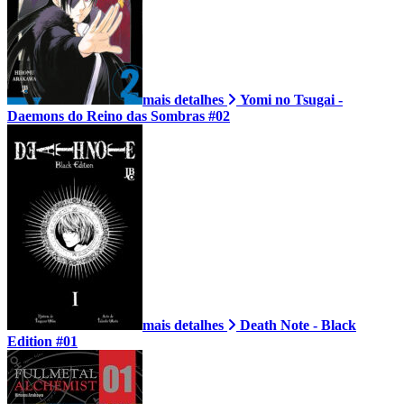
mais detalhes
Yomi no Tsugai -
Daemons do Reino das Sombras #02
mais detalhes
Death Note - Black
Edition #01