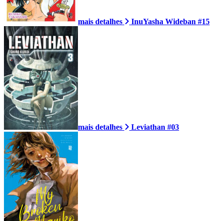
mais detalhes
InuYasha Wideban #15
mais detalhes
Leviathan #03