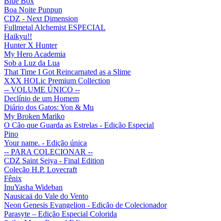
Blue Box
Boa Noite Punpun
CDZ - Next Dimension
Fullmetal Alchemist ESPECIAL
Haikyu!!
Hunter X Hunter
My Hero Academia
Sob a Luz da Lua
That Time I Got Reincarnated as a Slime
XXX HOLic Premium Collection
-- VOLUME ÚNICO --
Declínio de um Homem
Diário dos Gatos: Yon & Mu
My Broken Mariko
O Cão que Guarda as Estrelas - Edição Especial
Pino
Your name. - Edição única
-- PARA COLECIONAR --
CDZ Saint Seiya - Final Edition
Coleção H.P. Lovecraft
Fênix
InuYasha Wideban
Nausicaä do Vale do Vento
Neon Genesis Evangelion - Edição de Colecionador
Parasyte – Edição Especial Colorida