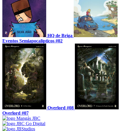
HQ de Briga
Eventos Semiapocalípticos #02
Overlord #08
Overlord #07