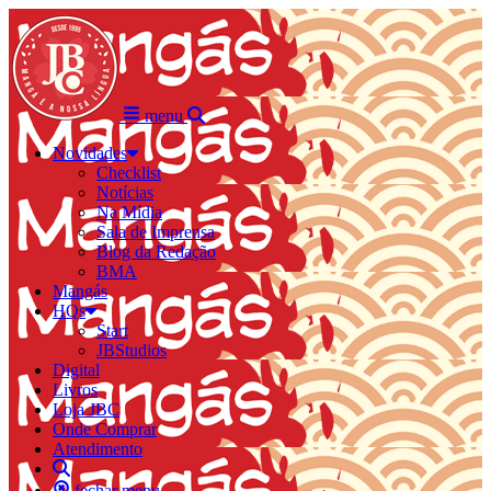
menu
Novidades
Checklist
Notícias
Na Mídia
Sala de Imprensa
Blog da Redação
BMA
Mangás
HQs
Start
JBStudios
Digital
Livros
Loja JBC
Onde Comprar
Atendimento
fechar menu