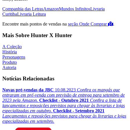
Companhia das Letras
Amazon
Mundos Infinitos
Livraria
Curitiba
Livraria Leitura
Encontre mais pontos de vendas na
seção Onde Comprar
.
Mais Sobre Hunter X Hunter
A Coleção
História
Personagens
Produto
Autoria
Notícias Relacionadas
Novas pré-vendas da JBC
10.08.2023
Confira os mangás que
entraram em pré-venda com previsão de entrega para setembro de
2023 pela Amazon.
Checklist - Outubro 2021
Confira a lista de
lançamentos e reposições previstos para chegar às livrarias e lojas
especializadas em outubro.
Checklist - Setembro 2021
Lançamentos e reposições previstos para chegar às livrarias e lojas
especializadas em setembro.