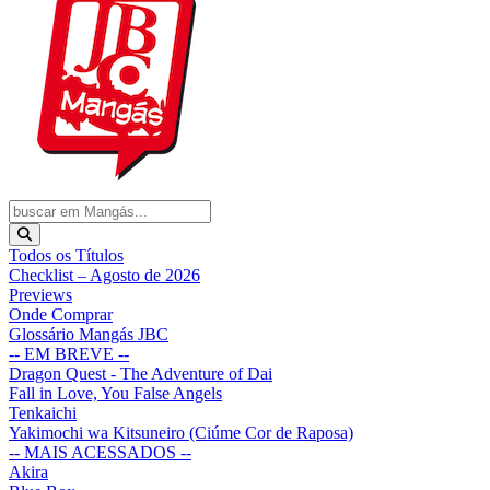
Todos os Títulos
Checklist – Agosto de 2026
Previews
Onde Comprar
Glossário Mangás JBC
-- EM BREVE --
Dragon Quest - The Adventure of Dai
Fall in Love, You False Angels
Tenkaichi
Yakimochi wa Kitsuneiro (Ciúme Cor de Raposa)
-- MAIS ACESSADOS --
Akira