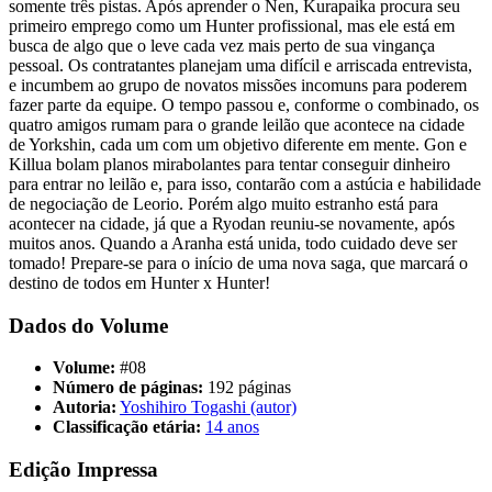
somente três pistas. Após aprender o Nen, Kurapaika procura seu
primeiro emprego como um Hunter profissional, mas ele está em
busca de algo que o leve cada vez mais perto de sua vingança
pessoal. Os contratantes planejam uma difícil e arriscada entrevista,
e incumbem ao grupo de novatos missões incomuns para poderem
fazer parte da equipe. O tempo passou e, conforme o combinado, os
quatro amigos rumam para o grande leilão que acontece na cidade
de Yorkshin, cada um com um objetivo diferente em mente. Gon e
Killua bolam planos mirabolantes para tentar conseguir dinheiro
para entrar no leilão e, para isso, contarão com a astúcia e habilidade
de negociação de Leorio. Porém algo muito estranho está para
acontecer na cidade, já que a Ryodan reuniu-se novamente, após
muitos anos. Quando a Aranha está unida, todo cuidado deve ser
tomado! Prepare-se para o início de uma nova saga, que marcará o
destino de todos em Hunter x Hunter!
Dados do Volume
Volume:
#08
Número de páginas:
192 páginas
Autoria:
Yoshihiro Togashi (autor)
Classificação etária:
14 anos
Edição Impressa