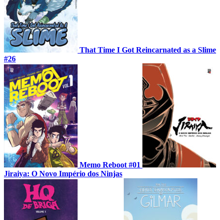
That Time I Got Reincarnated as a Slime
#26
Memo Reboot #01
Jiraiya: O Novo Império dos Ninjas