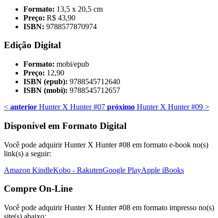
Formato:
13,5 x 20,5 cm
Preço:
R$ 43,90
ISBN:
9788577870974
Edição Digital
Formato:
mobi/epub
Preço:
12,90
ISBN (epub):
9788545712640
ISBN (mobi):
9788545712657
<
anterior
Hunter X Hunter #07
próximo
Hunter X Hunter #09
>
Disponível em Formato Digital
Você pode adquirir Hunter X Hunter #08 em formato e-book no(s)
link(s) a seguir:
Amazon Kindle
Kobo - Rakuten
Google Play
Apple iBooks
Compre On-Line
Você pode adquirir Hunter X Hunter #08 em formato impresso no(s)
site(s) abaixo: