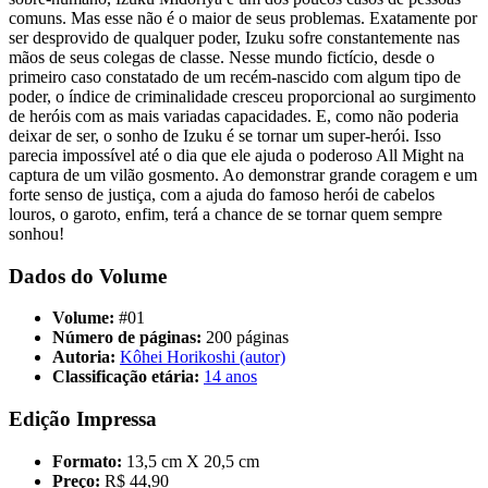
comuns. Mas esse não é o maior de seus problemas. Exatamente por
ser desprovido de qualquer poder, Izuku sofre constantemente nas
mãos de seus colegas de classe. Nesse mundo fictício, desde o
primeiro caso constatado de um recém-nascido com algum tipo de
poder, o índice de criminalidade cresceu proporcional ao surgimento
de heróis com as mais variadas capacidades. E, como não poderia
deixar de ser, o sonho de Izuku é se tornar um super-herói. Isso
parecia impossível até o dia que ele ajuda o poderoso All Might na
captura de um vilão gosmento. Ao demonstrar grande coragem e um
forte senso de justiça, com a ajuda do famoso herói de cabelos
louros, o garoto, enfim, terá a chance de se tornar quem sempre
sonhou!
Dados do Volume
Volume:
#01
Número de páginas:
200 páginas
Autoria:
Kôhei Horikoshi (autor)
Classificação etária:
14 anos
Edição Impressa
Formato:
13,5 cm X 20,5 cm
Preço:
R$ 44,90