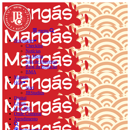
menu
Novidades
Checklist
Notícias
Na Mídia
Sala de Imprensa
Blog da Redação
BMA
Mangás
HQs
Start
JBStudios
Digital
Livros
Loja JBC
Onde Comprar
Atendimento
fechar menu