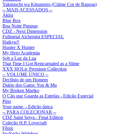
Yakimochi wa Kitsuneiro (Ciúme Cor de Raposa)
-- MAIS ACESSADOS --
Akira
Blue Box
Boa Noite Punpun
CDZ - Next Dimension
Fullmetal Alchemist ESPECIAL
Haikyu!!
Hunter X Hunter
My Hero Academia
Sob a Luz da Lua
That Time I Got Reincarnated as a Slime
XXX HOLic Premium Collection
-- VOLUME ÚNICO --
Declínio de um Homem
Diário dos Gatos: Yon & Mu
My Broken Mariko
O Cão que Guarda as Estrelas - Edição Especial
Pino
Your name. - Edição única
-- PARA COLECIONAR --
CDZ Saint Seiya - Final Edition
Coleção H.P. Lovecraft
Fênix
InuYasha Wideban