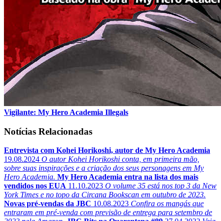
Vigilante: My Hero Academia Illegals
Notícias Relacionadas
Entrevista com Kohei Horikoshi, autor de My Hero Academia
19.08.2024
O autor Kohei Horikoshi conta, em primeira mão,
sobre suas inspirações e a criação dos seus personagens em My
Hero Academia.
My Hero Academia entra na lista dos mais
vendidos nos EUA
11.10.2023
O volume 35 está nos top 3 da New
York Times e no topo da Circana Bookscan em outubro de 2023.
Novas pré-vendas da JBC
10.08.2023
Confira os mangás que
entraram em pré-venda com previsão de entrega para setembro de