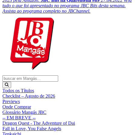
2023 pela Amazon.
JBC Bits na Quarentena #89
27.04.2022
Veja
tudo o que foi apresentado no programa JBC Bits desta semana.
Assista ao programa completo no JBChannel.
Todos os Títulos
Checklist – Agosto de 2026
Previews
Onde Comprar
Glossário Mangás JBC
-- EM BREVE --
Dragon Quest - The Adventure of Dai
Fall in Love, You False Angels
Tenkaichi