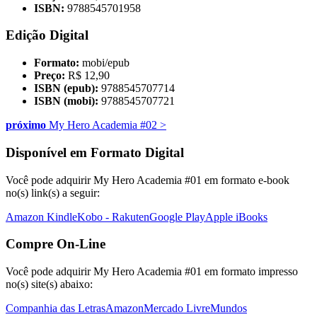
ISBN:
9788545701958
Edição Digital
Formato:
mobi/epub
Preço:
R$ 12,90
ISBN (epub):
9788545707714
ISBN (mobi):
9788545707721
próximo
My Hero Academia #02
>
Disponível em Formato Digital
Você pode adquirir My Hero Academia #01 em formato e-book
no(s) link(s) a seguir:
Amazon Kindle
Kobo - Rakuten
Google Play
Apple iBooks
Compre On-Line
Você pode adquirir My Hero Academia #01 em formato impresso
no(s) site(s) abaixo:
Companhia das Letras
Amazon
Mercado Livre
Mundos