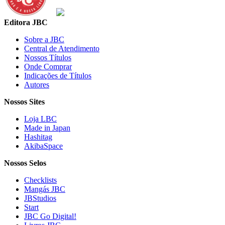
Editora JBC
Sobre a JBC
Central de Atendimento
Nossos Títulos
Onde Comprar
Indicações de Títulos
Autores
Nossos Sites
Loja LBC
Made in Japan
Hashitag
AkibaSpace
Nossos Selos
Checklists
Mangás JBC
JBStudios
Start
JBC Go Digital!