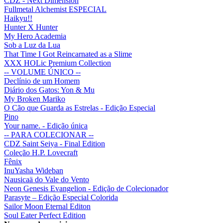
CDZ - Next Dimension
Fullmetal Alchemist ESPECIAL
Haikyu!!
Hunter X Hunter
My Hero Academia
Sob a Luz da Lua
That Time I Got Reincarnated as a Slime
XXX HOLic Premium Collection
-- VOLUME ÚNICO --
Declínio de um Homem
Diário dos Gatos: Yon & Mu
My Broken Mariko
O Cão que Guarda as Estrelas - Edição Especial
Pino
Your name. - Edição única
-- PARA COLECIONAR --
CDZ Saint Seiya - Final Edition
Coleção H.P. Lovecraft
Fênix
InuYasha Wideban
Nausicaä do Vale do Vento
Neon Genesis Evangelion - Edição de Colecionador
Parasyte – Edição Especial Colorida
Sailor Moon Eternal Editon
Soul Eater Perfect Edition