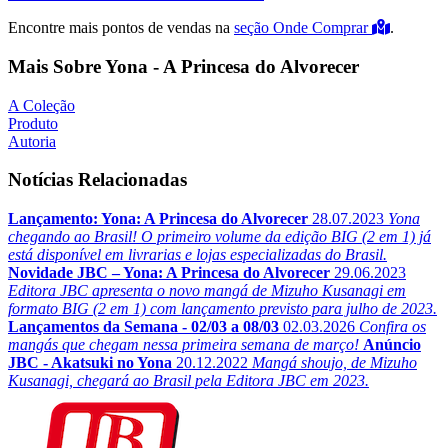
Encontre mais pontos de vendas na
seção Onde Comprar
.
Mais Sobre Yona - A Princesa do Alvorecer
A Coleção
Produto
Autoria
Notícias Relacionadas
Lançamento: Yona: A Princesa do Alvorecer
28.07.2023
Yona
chegando ao Brasil! O primeiro volume da edição BIG (2 em 1) já
está disponível em livrarias e lojas especializadas do Brasil.
Novidade JBC – Yona: A Princesa do Alvorecer
29.06.2023
Editora JBC apresenta o novo mangá de Mizuho Kusanagi em
formato BIG (2 em 1) com lançamento previsto para julho de 2023.
Lançamentos da Semana - 02/03 a 08/03
02.03.2026
Confira os
mangás que chegam nessa primeira semana de março!
Anúncio
JBC - Akatsuki no Yona
20.12.2022
Mangá shoujo, de Mizuho
Kusanagi, chegará ao Brasil pela Editora JBC em 2023.