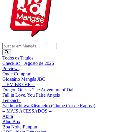
Todos os Títulos
Checklist – Agosto de 2026
Previews
Onde Comprar
Glossário Mangás JBC
-- EM BREVE --
Dragon Quest - The Adventure of Dai
Fall in Love, You False Angels
Tenkaichi
Yakimochi wa Kitsuneiro (Ciúme Cor de Raposa)
-- MAIS ACESSADOS --
Akira
Blue Box
Boa Noite Punpun