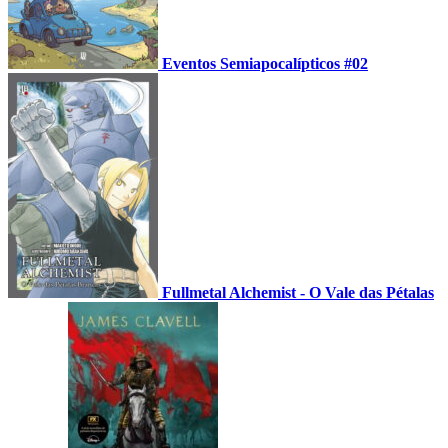
Eventos Semiapocalípticos #02
Fullmetal Alchemist - O Vale das Pétalas