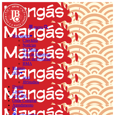
menu
Novidades
Checklist
Notícias
Na Mídia
Sala de Imprensa
Blog da Redação
BMA
Mangás
HQs
Start
JBStudios
Digital
Livros
Loja JBC
Onde Comprar
Atendimento
fechar menu