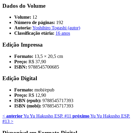
Dados do Volume
Volume:
12
Número de páginas:
192
Autoria:
Yoshihiro Togashi (autor)
Classificação etária:
16 anos
Edição Impressa
Formato:
13,5 × 20,5 cm
Preço:
R$ 37,90
ISBN:
9788545700685
Edição Digital
Formato:
mobi/epub
Preço:
R$ 12,90
ISBN (epub):
9788545717393
ISBN (mobi):
9788545717393
<
anterior
Yu Yu Hakusho ESP. #11
próximo
Yu Yu Hakusho ESP.
#13
>
Disponível em Formato Digital