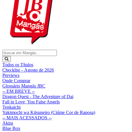
Todos os Títulos
Checklist – Agosto de 2026
Previews
Onde Comprar
Glossário Mangás JBC
-- EM BREVE --
Dragon Quest - The Adventure of Dai
Fall in Love, You False Angels
Tenkaichi
Yakimochi wa Kitsuneiro (Ciúme Cor de Raposa)
-- MAIS ACESSADOS --
Akira
Blue Box