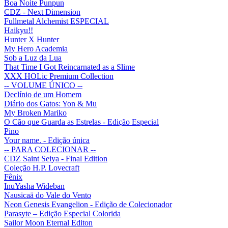
Boa Noite Punpun
CDZ - Next Dimension
Fullmetal Alchemist ESPECIAL
Haikyu!!
Hunter X Hunter
My Hero Academia
Sob a Luz da Lua
That Time I Got Reincarnated as a Slime
XXX HOLic Premium Collection
-- VOLUME ÚNICO --
Declínio de um Homem
Diário dos Gatos: Yon & Mu
My Broken Mariko
O Cão que Guarda as Estrelas - Edição Especial
Pino
Your name. - Edição única
-- PARA COLECIONAR --
CDZ Saint Seiya - Final Edition
Coleção H.P. Lovecraft
Fênix
InuYasha Wideban
Nausicaä do Vale do Vento
Neon Genesis Evangelion - Edição de Colecionador
Parasyte – Edição Especial Colorida
Sailor Moon Eternal Editon