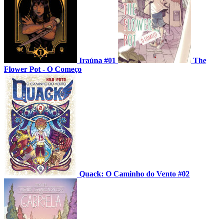
Iraúna #01
The
Flower Pot - O Começo
Quack: O Caminho do Vento #02