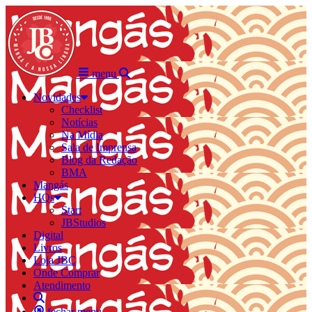
menu
Novidades
Checklist
Notícias
Na Mídia
Sala de Imprensa
Blog da Redação
BMA
Mangás
HQs
Start
JBStudios
Digital
Livros
Loja JBC
Onde Comprar
Atendimento
fechar menu