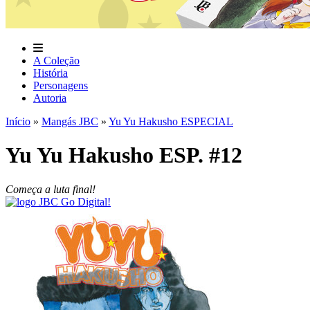
A Coleção
História
Personagens
Autoria
Início
»
Mangás JBC
»
Yu Yu Hakusho ESPECIAL
Yu Yu Hakusho ESP. #12
Começa a luta final!