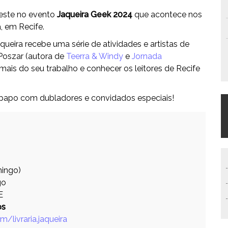
este no evento
Jaqueira Geek 2024
que acontece nos
a, em Recife.
aqueira recebe uma série de atividades e artistas de
 Poszar (autora de
Teerra & Windy
e
Jornada
r mais do seu trabalho e conhecer os leitores de Recife
papo com dubladores e convidados especiais!
mingo)
go
E
os
/livraria.jaqueira