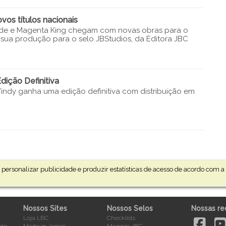
os títulos nacionais
ade e Magenta King chegam com novas obras para o
a sua produção para o selo JBStudios, da Editora JBC
dição Definitiva
indy ganha uma edição definitiva com distribuição em
personalizar publicidade e produzir estatísticas de acesso de acordo com 
Nossos Sites
Nossos Selos
Nossas re
Loja LBC
Checklists
nto
Made in Japan
Mangás JBC