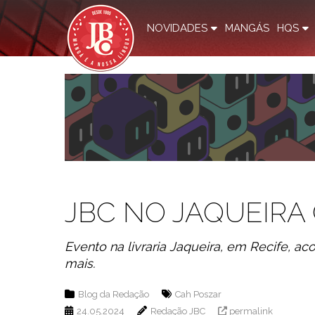
NOVIDADES
MANGÁS
HQS
JBC NO JAQUEIRA
Evento na livraria Jaqueira, em Recife, ac
mais.
Blog da Redação
Cah Poszar
24.05.2024
Redação JBC
permalink