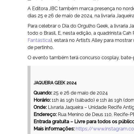
A Editora JBC também marca presença no nord
dias 25 e 26 de maio de 2024, na livraria Jaqueir
Para celebrar o Dia do Orgulho Geek, a livraria J
todo o Brasil. E, nesta edição, a quadrinista Cah
Fantástica
), estará no Artist’s Alley para mostra
de pertinho.
O evento também terá concurso cosplay, bate-
JAQUEIRA GEEK 2024
Quando:
25 e 26 de maio de 2024
Horário:
11h às 19h (sábado) e 11h às 19h (do
Onde:
Livraria Jaqueira – Unidade Recife Anti
Endereço:
Rua Menino de Deus 110, Recife-P
Entrada gratuita – Livre para todos os públic
Mais informações:
https://www.instagram.com