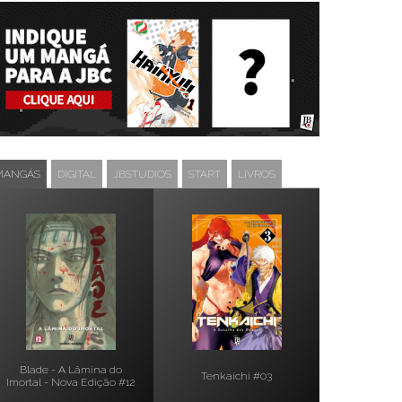
MANGÁS
DIGITAL
JBSTUDIOS
START
LIVROS
Blade - A Lâmina do
Tenkaichi #03
Imortal - Nova Edição #12