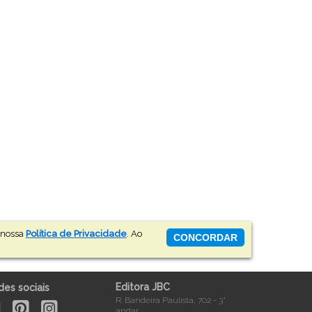
a nossa
Política de Privacidade
. Ao
CONCORDAR
Editora JBC
des sociais
R. Bandeira Paulista, 702 - 3°
andar