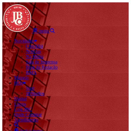
menu
Novidades
Checklist
Notícias
Na Mídia
Sala de Imprensa
Blog da Redação
BMA
Mangás
HQs
Start
JBStudios
Digital
Livros
Loja JBC
Onde Comprar
Atendimento
fechar menu