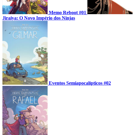
Memo Reboot #01
Jiraiya: O Novo Império dos Ninjas
Eventos Semiapocalípticos #02