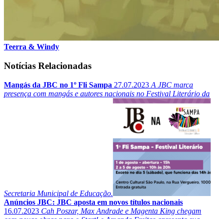
Teerra & Windy
Notícias Relacionadas
Mangás da JBC no 1º Fli Sampa
27.07.2023
A JBC marca
presença com mangás e autores nacionais no Festival Literário da
Secretaria Municipal de Educação.
Anúncios JBC: JBC aposta em novos títulos nacionais
16.07.2023
Cah Poszar, Max Andrade e Magenta King chegam