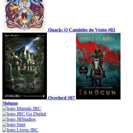
Quack: O Caminho do Vento #02
Overlord #07
Shōgun