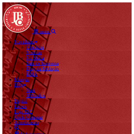
menu
Novidades
Checklist
Notícias
Na Mídia
Sala de Imprensa
Blog da Redação
BMA
Mangás
HQs
Start
JBStudios
Digital
Livros
Loja JBC
Onde Comprar
Atendimento
fechar menu