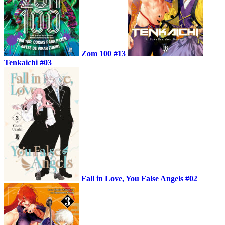
Zom 100 #13
Tenkaichi #03
Fall in Love, You False Angels #02