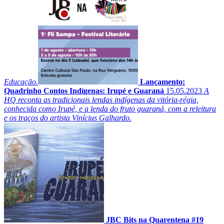
Educação.
Lançamento:
Quadrinho Contos Indígenas: Irupé e Guaraná
15.05.2023
A
HQ reconta as tradicionais lendas indígenas da vitória-régia,
conhecida como Irupé, e a lenda do fruto guaraná, com a releitura
e os traços do artista Vinícius Galhardo.
JBC Bits na Quarentena #19