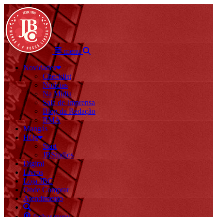
menu
Novidades
Checklist
Notícias
Na Mídia
Sala de Imprensa
Blog da Redação
BMA
Mangás
HQs
Start
JBStudios
Digital
Livros
Loja JBC
Onde Comprar
Atendimento
fechar menu