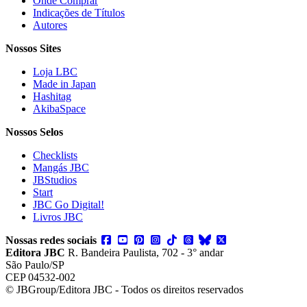
Onde Comprar
Indicações de Títulos
Autores
Nossos Sites
Loja LBC
Made in Japan
Hashitag
AkibaSpace
Nossos Selos
Checklists
Mangás JBC
JBStudios
Start
JBC Go Digital!
Livros JBC
Nossas redes sociais
Editora JBC
R. Bandeira Paulista, 702 - 3° andar
São Paulo/SP
CEP 04532-002
© JBGroup/Editora JBC - Todos os direitos reservados