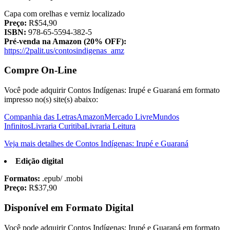
Capa com orelhas e verniz localizado
Preço:
R$54,90
ISBN:
978-65-5594-382-5
Pré-venda na Amazon (20% OFF):
https://2palit.us/contosindigenas_amz
Compre On-Line
Você pode adquirir Contos Indígenas: Irupé e Guaraná em formato
impresso no(s) site(s) abaixo:
Companhia das Letras
Amazon
Mercado Livre
Mundos
Infinitos
Livraria Curitiba
Livraria Leitura
Veja mais detalhes de Contos Indígenas: Irupé e Guaraná
Edição digital
Formatos:
.epub/ .mobi
Preço:
R$37,90
Disponível em Formato Digital
Você pode adquirir Contos Indígenas: Irupé e Guaraná em formato