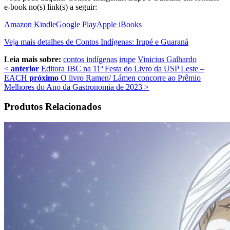
e-book no(s) link(s) a seguir:
Amazon Kindle
Google Play
Apple iBooks
Veja mais detalhes de Contos Indígenas: Irupé e Guaraná
Leia mais sobre:
contos indígenas
irupe
Vinicius Galhardo
<
anterior
Editora JBC na 11ª Festa do Livro da USP Leste –
EACH
próximo
O livro Ramen/ Lámen concorre ao Prêmio
Melhores do Ano da Gastronomia de 2023
>
Produtos Relacionados