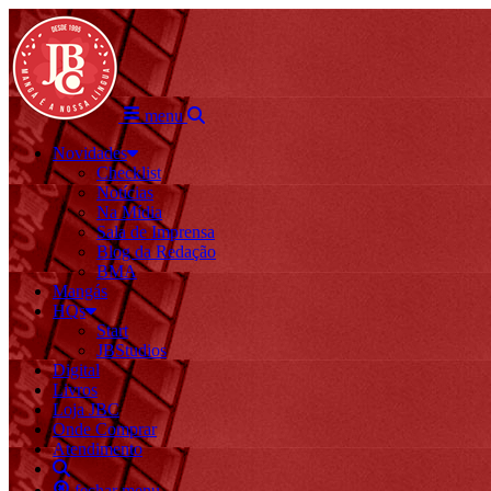
menu
Novidades
Checklist
Notícias
Na Mídia
Sala de Imprensa
Blog da Redação
BMA
Mangás
HQs
Start
JBStudios
Digital
Livros
Loja JBC
Onde Comprar
Atendimento
fechar menu