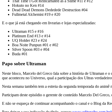
That Time I Got Reincarnated as a Slime #11 e #12
Hokuto no Ken #14
Dead Dead Demons Dededede Destruction #04
Fullmetal Alchemist #19 e #20
E o que já está chegando em livrarias e lojas especializadas:
Ultraman #15 e #16
Platinum End #13 e #14
UQ Holder #23 e #24
Boa Noite Punpun #01 e #02
Silver Spoon #03 e #04
Buda #01
Papo sobre Ultraman
Neste bloco, Marcelo del Greco fala sobre a história de Ultraman e 
que aconteceu no Universo, qual a participação dos Ultras verdadeiro
Nesta semana também tem a estreia da segunda temporada do animê na 
Participam deste episódio o gerente de conteúdo Marcelo Del Greco, 
E não se esqueça de continuar acompanhando o canal e o Blog da Re
Para deixar a sua indicação de título, acesse:
www.editorajbc.com.br/