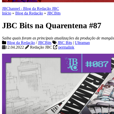
JBChannel - Blog da Redação JBC
Início
»
Blog da Redação
»
JBCBits
JBC Bits na Quarentena #87
Saiba quais foram as principais atualizações da produção de mangás
Blog da Redação
/
JBCBits
JBC Bits
|
Ultraman
12.04.2022
Redação JBC
permalink