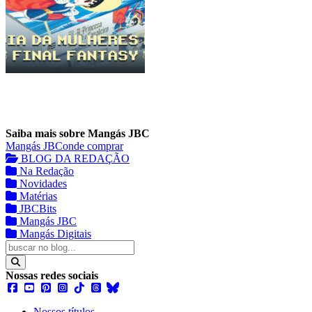
Saiba mais sobre Mangás JBC
Mangás JBC
onde comprar
BLOG DA REDAÇÃO
Na Redação
Novidades
Matérias
JBCBits
Mangás JBC
Mangás Digitais
Nossas redes sociais
Nossos títulos