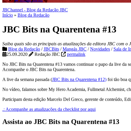
JBChannel - Blog da Redação JBC
Início
»
Blog da Redação
JBC Bits na Quarentena #13
Saiba quais são as principais as atualizações da editora JBC com o
Blog da Redação
/
JBCBits
/
Mangás JBC
/
Novidades
/
Sala de 
25.09.2020
Redação JBC
permalink
No JBC Bits na Quarentena #13 vamos continuar o papo da live da sem
Acompanhe o JBC Bits na Quarentena.
A live da semana passada (
JBC Bits na Quarentena #12)
foi tão boa q
No vídeo, falamos sobre My Hero Academia, Fullmetal Alchemist, chec
Participam desta edição Marcelo Del Greco, gerente de conteúdo, Edi
.: Acompanhe as atualizações da checklist por aqui
Assista ao JBC Bits na Quarentena #13