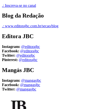
.: Inscreva-se no canal
Blog da Redação
.: www.editorajbc.com.br/secao/blog
Editora JBC
Instagram:
@editorajbc
Facebook:
@editorajbc
Twitter:
@editorajbc
Pinterest:
@editorajbc
Mangás JBC
Instagram:
@mangasjbc
Facebook:
@mangasjbc
Twitter:
@mangasjbc