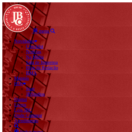
menu
Novidades
Checklist
Notícias
Na Mídia
Sala de Imprensa
Blog da Redação
BMA
Mangás
HQs
Start
JBStudios
Digital
Livros
Loja JBC
Onde Comprar
Atendimento
fechar menu