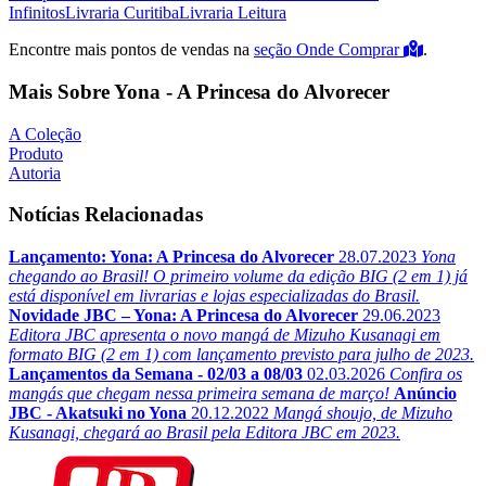
Infinitos
Livraria Curitiba
Livraria Leitura
Encontre mais pontos de vendas na
seção Onde Comprar
.
Mais Sobre Yona - A Princesa do Alvorecer
A Coleção
Produto
Autoria
Notícias Relacionadas
Lançamento: Yona: A Princesa do Alvorecer
28.07.2023
Yona
chegando ao Brasil! O primeiro volume da edição BIG (2 em 1) já
está disponível em livrarias e lojas especializadas do Brasil.
Novidade JBC – Yona: A Princesa do Alvorecer
29.06.2023
Editora JBC apresenta o novo mangá de Mizuho Kusanagi em
formato BIG (2 em 1) com lançamento previsto para julho de 2023.
Lançamentos da Semana - 02/03 a 08/03
02.03.2026
Confira os
mangás que chegam nessa primeira semana de março!
Anúncio
JBC - Akatsuki no Yona
20.12.2022
Mangá shoujo, de Mizuho
Kusanagi, chegará ao Brasil pela Editora JBC em 2023.