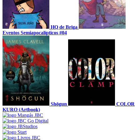
HQ de Briga
Eventos Semiapocalípticos #04
Shōgun
COLOR
KURO (Artbook)