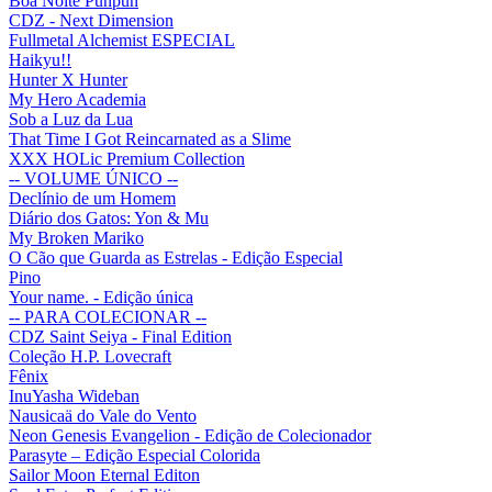
Boa Noite Punpun
CDZ - Next Dimension
Fullmetal Alchemist ESPECIAL
Haikyu!!
Hunter X Hunter
My Hero Academia
Sob a Luz da Lua
That Time I Got Reincarnated as a Slime
XXX HOLic Premium Collection
-- VOLUME ÚNICO --
Declínio de um Homem
Diário dos Gatos: Yon & Mu
My Broken Mariko
O Cão que Guarda as Estrelas - Edição Especial
Pino
Your name. - Edição única
-- PARA COLECIONAR --
CDZ Saint Seiya - Final Edition
Coleção H.P. Lovecraft
Fênix
InuYasha Wideban
Nausicaä do Vale do Vento
Neon Genesis Evangelion - Edição de Colecionador
Parasyte – Edição Especial Colorida
Sailor Moon Eternal Editon