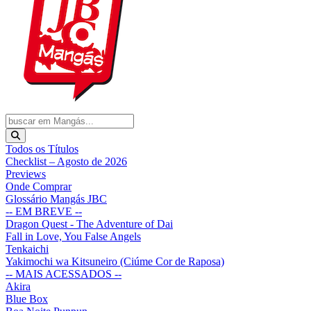
Todos os Títulos
Checklist – Agosto de 2026
Previews
Onde Comprar
Glossário Mangás JBC
-- EM BREVE --
Dragon Quest - The Adventure of Dai
Fall in Love, You False Angels
Tenkaichi
Yakimochi wa Kitsuneiro (Ciúme Cor de Raposa)
-- MAIS ACESSADOS --
Akira
Blue Box