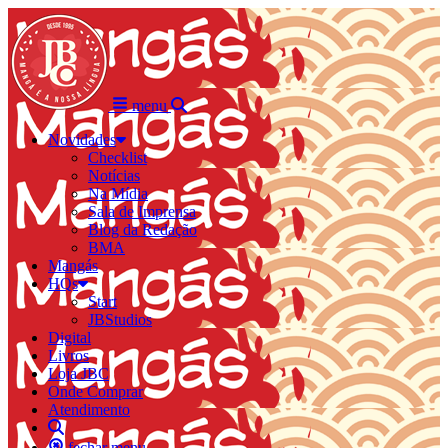
menu
Novidades
Checklist
Notícias
Na Mídia
Sala de Imprensa
Blog da Redação
BMA
Mangás
HQs
Start
JBStudios
Digital
Livros
Loja JBC
Onde Comprar
Atendimento
fechar menu