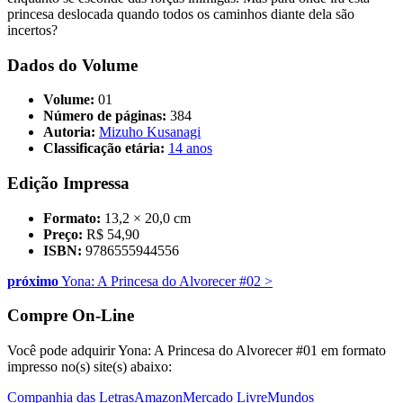
princesa deslocada quando todos os caminhos diante dela são
incertos?
Dados do Volume
Volume:
01
Número de páginas:
384
Autoria:
Mizuho Kusanagi
Classificação etária:
14 anos
Edição Impressa
Formato:
13,2 × 20,0 cm
Preço:
R$ 54,90
ISBN:
9786555944556
próximo
Yona: A Princesa do Alvorecer #02
>
Compre On-Line
Você pode adquirir Yona: A Princesa do Alvorecer #01 em formato
impresso no(s) site(s) abaixo:
Companhia das Letras
Amazon
Mercado Livre
Mundos