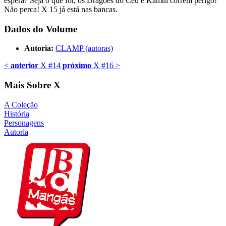
espera? Seja o que for, os Dragões do Céu e Kamui correm perigo!
Não perca! X 15 já está nas bancas.
Dados do Volume
Autoria:
CLAMP (autoras)
<
anterior
X #14
próximo
X #16
>
Mais Sobre X
A Coleção
História
Personagens
Autoria