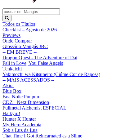
Todos os Títulos
Checklist – Agosto de 2026
Previews
Onde Comprar
Glossário Mangás JBC
-- EM BREVE --
Dragon Quest - The Adventure of Dai
Fall in Love, You False Angels
Tenkaichi
Yakimochi wa Kitsuneiro (Ciúme Cor de Raposa)
-- MAIS ACESSADOS --
Akira
Blue Box
Boa Noite Punpun
CDZ - Next Dimension
Fullmetal Alchemist ESPECIAL
Haikyu!!
Hunter X Hunter
My Hero Academia
Sob a Luz da Lua
That Time I Got Reincarnated as a Slime