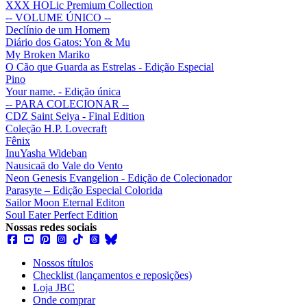
XXX HOLic Premium Collection
-- VOLUME ÚNICO --
Declínio de um Homem
Diário dos Gatos: Yon & Mu
My Broken Mariko
O Cão que Guarda as Estrelas - Edição Especial
Pino
Your name. - Edição única
-- PARA COLECIONAR --
CDZ Saint Seiya - Final Edition
Coleção H.P. Lovecraft
Fênix
InuYasha Wideban
Nausicaä do Vale do Vento
Neon Genesis Evangelion - Edição de Colecionador
Parasyte – Edição Especial Colorida
Sailor Moon Eternal Editon
Soul Eater Perfect Edition
Nossas redes sociais
Nossos títulos
Checklist (lançamentos e reposições)
Loja JBC
Onde comprar