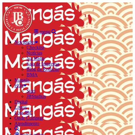
menu
Novidades
Checklist
Notícias
Na Mídia
Sala de Imprensa
Blog da Redação
BMA
Mangás
HQs
Start
JBStudios
Digital
Livros
Loja JBC
Onde Comprar
Atendimento
fechar menu