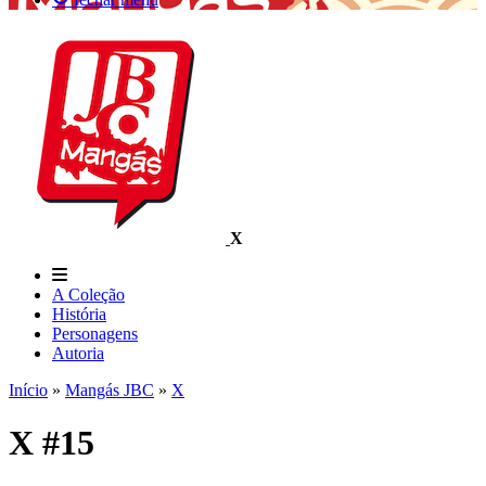
X
A Coleção
História
Personagens
Autoria
Início
»
Mangás JBC
»
X
X #15